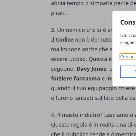
abbia tempo o simpatia per le pe
pirati.
Cons
3. Un nemico che si è arreso non
Utilizzi
Il
Codice
non è del tutto privo di 
sceglie
ma impone anche che se qualcuno
Cookie 
essere ucciso. Questa è sicuramen
seguono.
Davy Jones
, per esemp
forziere fantasma
e insistette s
quando il suo equipaggio chiese i
e furono lanciati sul lato della ba
4. Rimasto indietro? Lasciamolo
Questa regola è in realtà una di c
che il pubblico tende a dimentica