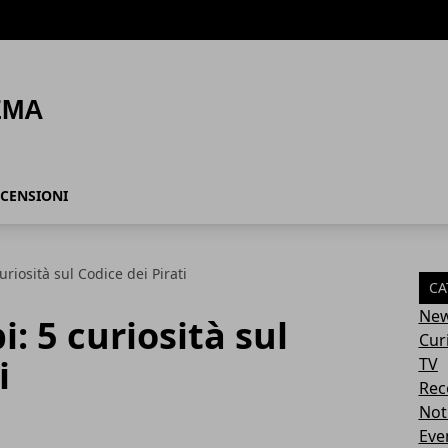
CENSIONI
curiosità sul Codice dei Pirati
CA
Ne
i: 5 curiosità sul
Cur
i
TV
Rec
Not
Eve