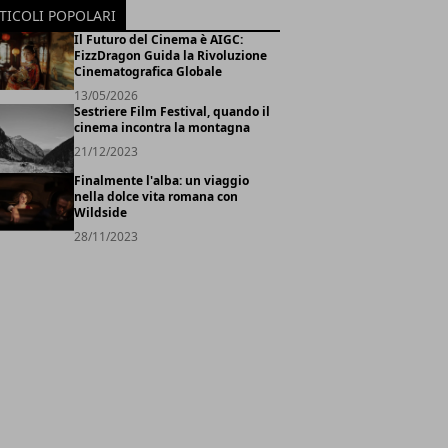
TICOLI POPOLARI
Il Futuro del Cinema è AIGC:
FizzDragon Guida la Rivoluzione
Cinematografica Globale
13/05/2026
Sestriere Film Festival, quando il
cinema incontra la montagna
21/12/2023
Finalmente l'alba: un viaggio
nella dolce vita romana con
Wildside
28/11/2023