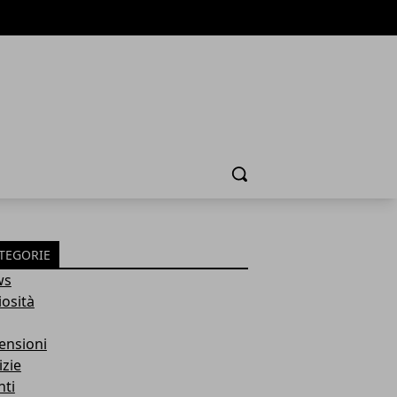
Cerca
TEGORIE
ws
iosità
ensioni
izie
nti