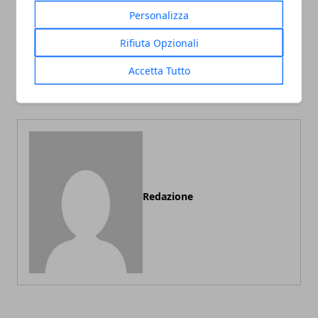
Articolo Precedente
Articolo Successivo
Personalizza
Il film Il Cardellino
Doctor Sleep. Trama, cast e
potrebbe rappresentare
regia del sequel di Shining
Rifiuta Opzionali
una perdita di 50 milioni
basato sul romanzo di
per Warner Bros. e
Stephen King
Accetta Tutto
Amazon Studios
Redazione