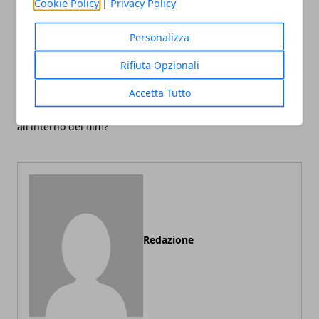
Cookie Policy
|
Privacy Policy
Personalizza
Rifiuta Opzionali
Articolo Precedente
Articolo Successivo
Deadpool 3: Owen Wilson
James Gunn sul DCU:
Accetta Tutto
riprenderà il ruolo
"Creeremo la storia più
dell'Agente Mobius
grande mai raccontata"
all'interno del film?
Redazione