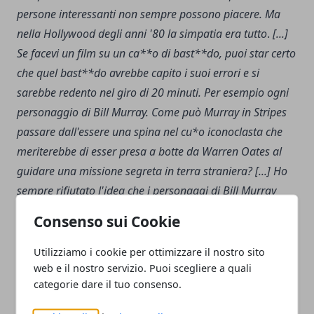
persone interessanti non sempre possono piacere. Ma
nella Hollywood degli anni '80 la simpatia era tutto
.
[...]
Se facevi un film su un ca**o di bast**do, puoi star certo
che quel bast**do avrebbe capito i suoi errori e si
sarebbe redento nel giro di 20 minuti. Per esempio ogni
personaggio di
Bill Murray. Come può Murray in Stripes
passare dall'essere una spina nel cu*o iconoclasta che
meriterebbe di esser presa a botte da Warren Oates al
guidare una missione segreta in terra straniera? [...] Ho
sempre rifiutato l'idea che i personaggi di Bill Murray
necessitassero di una redenzione
".
Consenso sui Cookie
Utilizziamo i cookie per ottimizzare il nostro sito
web e il nostro servizio. Puoi scegliere a quali
categorie dare il tuo consenso.
Facebook
Twitter
Whatsapp