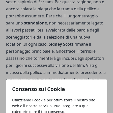
sesto capitolo di Scream. Per questa ragione, non è
ancora chiara la piega che la trama della pellicola
potrebbe assumere. Pare che il lungometraggio
sarà uno
standalone
, non necessariamente legato
ai lavori passati; tesi avvalorata dalle parole degli
sceneggiatori e dalla selezione di una nuova
location. In ogni caso,
Sidney Scott
rimane il
personaggio principale e, Ghostface, il terribile
assassino che tormenterà gli incubi degli spettatori
per i giorni successivi alla visione del film. Visti gli
incassi della pellicola immediatamente precedente a
questa e la
passione
che il cast e la troupe hanno
rivelato di avere in numerose interviste, Scream 6 si
Consenso sui Cookie
presenterà
intensa
, spaventosa e ricca di colpi di
Utilizziamo i cookie per ottimizzare il nostro sito
scena da batticuore, come ogni horror che si
web e il nostro servizio. Puoi scegliere a quali
rispetti.
categorie dare il tuo consenso.