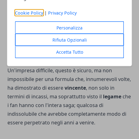
Scream 6 potrebbe, potenzialmente, aprire scenari
Cookie Policy
|
Privacy Policy
completamente
nuovi
per il franchise, portando
l'intera operazione verso orizzonti ancor più
ampi
.
Personalizza
Si tratterà, sicuramente, di un progetto ambizioso,
Rifiuta Opzionali
vista la mole di novità in contrasto col desiderio della
Accetta Tutto
produzione di rimanere fedele all'idea originale del
visionario creatore della saga, Wes Craven.
Un'impresa difficile, questo è sicuro, ma non
impossibile per una formula che, innumerevoli volte,
ha dimostrato di essere
vincente
, non solo in
termini di incassi, ma soprattutto visto il
legame
che
i fan hanno con l'intera saga; qualcosa di
indissolubile che avrebbe completamente modo di
essere perpetrato negli anni a venire.