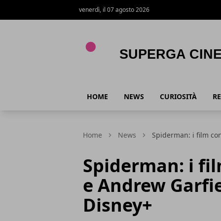
venerdì, il 07 agosto 2026
Superga Cinema
HOME
NEWS
CURIOSITÀ
RE
Home
News
Spiderman: i film co
Spiderman: i fi
e Andrew Garfie
Disney+