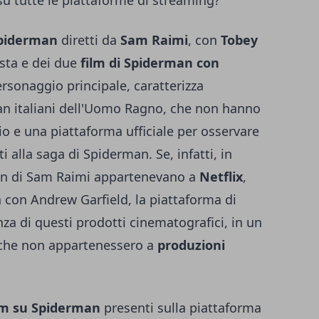
su tutte le piattaforme di streaming?
piderman
diretti da
Sam Raimi
, con
Tobey
sta e dei due
film di Spiderman con
ersonaggio principale, caratterizza
an italiani dell'Uomo Ragno, che non hanno
o e una piattaforma ufficiale per osservare
i alla saga di Spiderman. Se, infatti, in
rman di Sam Raimi appartenevano a
Netflix
,
 con Andrew Garfield, la piattaforma di
nza di questi prodotti cinematografici, in un
i che non appartenessero a
produzioni
lm su Spiderman
presenti sulla piattaforma