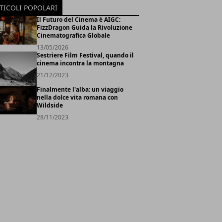
TICOLI POPOLARI
Il Futuro del Cinema è AIGC:
FizzDragon Guida la Rivoluzione
Cinematografica Globale
13/05/2026
Sestriere Film Festival, quando il
cinema incontra la montagna
21/12/2023
Finalmente l'alba: un viaggio
nella dolce vita romana con
Wildside
28/11/2023