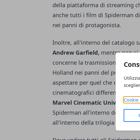
della piattaforma di streaming c
anche tutti i film di Spiderman 
nei panni di protagonista.
Inoltre, all'interno del catalogo 
Andrew Garfield,
mentre non si 
concerne la trasmissione in str
Cons
Holland nei panni del protagonist
Utilizzi
aspettare per quel che concerne l
sceglie
cinematografici differenti ma, per
Cookie 
Marvel Cinematic Universe
a se
Spiderman all'interno dell'ultimo
all'interno della trilogia con Tom