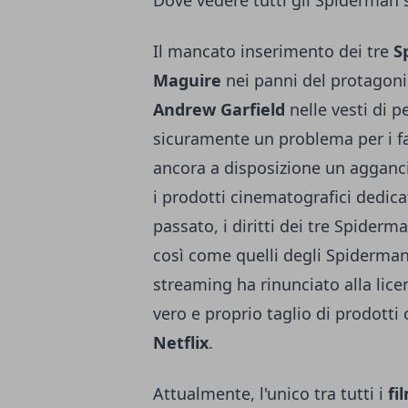
Dove vedere tutti gli Spiderman 
Il mancato inserimento dei tre
S
Maguire
nei panni del protagoni
Andrew Garfield
nelle vesti di p
sicuramente un problema per i f
ancora a disposizione un agganci
i prodotti cinematografici dedicat
passato, i diritti dei tre Spide
così come quelli degli Spiderman
streaming ha rinunciato alla lice
vero e proprio taglio di prodott
Netflix
.
Attualmente, l'unico tra tutti i
fi