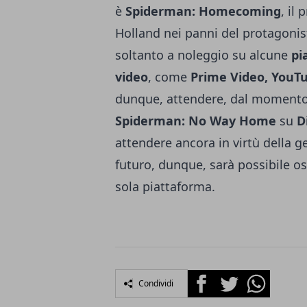
è
Spiderman: Homecoming
, il
Holland
nei panni del protagonist
soltanto a noleggio su alcune
pi
video
, come
Prime Video, YouT
dunque, attendere, dal momento 
Spiderman: No Way Home
su
D
attendere ancora in virtù della ge
futuro, dunque, sarà possibile os
sola piattaforma.
Facebook
Twitter
Whatsapp
Condividi