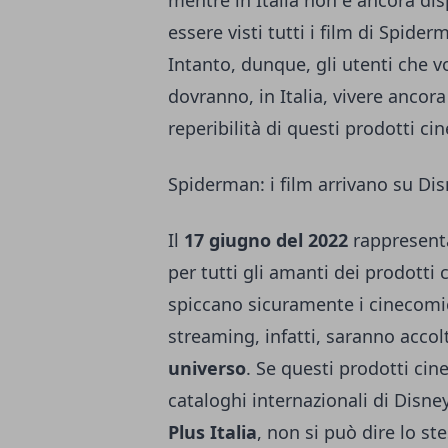
mentre in Italia non è ancora dis
essere visti tutti i film di Spider
Intanto, dunque, gli utenti che 
dovranno, in Italia, vivere ancor
reperibilità di questi prodotti ci
Spiderman: i film arrivano su Di
Il
17 giugno del 2022
rappresent
per tutti gli amanti dei prodotti 
spiccano sicuramente i cinecomic.
streaming, infatti, saranno accolt
universo
. Se questi prodotti cin
cataloghi internazionali di Disn
Plus Italia
, non si può dire lo st