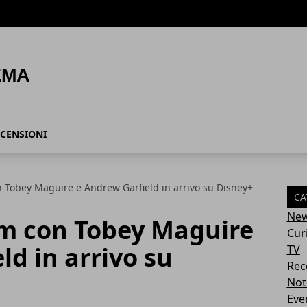
CENSIONI
n Tobey Maguire e Andrew Garfield in arrivo su Disney+
CA
Ne
lm con Tobey Maguire
Cur
ld in arrivo su
TV
Rec
Not
Eve