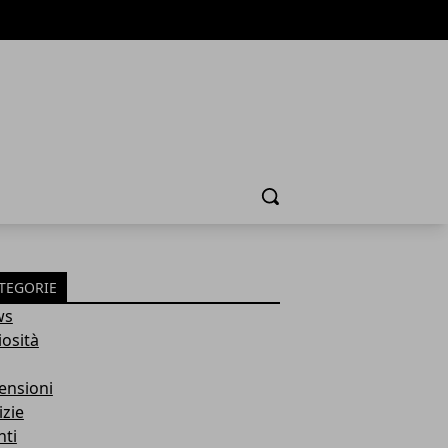
Cerca
TEGORIE
ws
iosità
ensioni
izie
nti