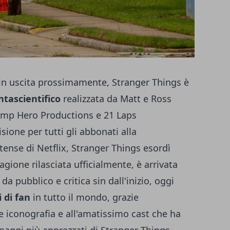
 in uscita prossimamente, Stranger Things è
ntascientifico
realizzata da Matt e Ross
Camp Hero Productions e 21 Laps
sione per tutti gli abbonati alla
tense di Netflix, Stranger Things esordì
tagione rilasciata ufficialmente, è arrivata
da pubblico e critica sin dall'inizio, oggi
i di fan
in tutto il mondo, grazie
rte iconografia e all'amatissimo cast che ha
sonaggi più apprezzati di Stranger Things