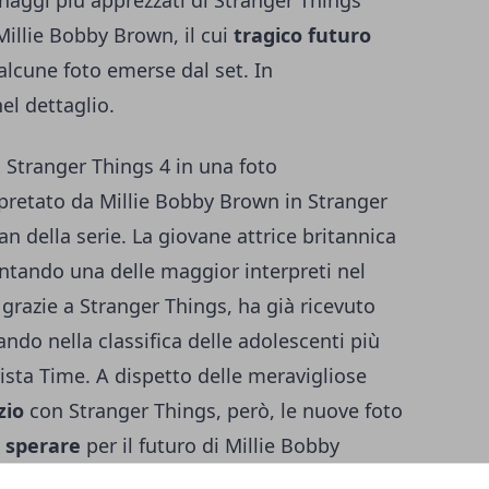
Millie Bobby Brown, il cui
tragico futuro
lcune foto emerse dal set. In
nel dettaglio.
n Stranger Things 4 in una foto
pretato da Millie Bobby Brown in Stranger
an della serie. La giovane attrice britannica
entando una delle maggior interpreti nel
grazie a Stranger Things, ha già ricevuto
rando nella classifica delle adolescenti più
ista Time. A dispetto delle meravigliose
zio
con Stranger Things, però, le nuove foto
 sperare
per il futuro di Millie Bobby
fatti, hanno generato non poca
apprensione