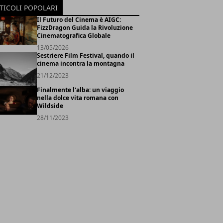
TICOLI POPOLARI
Il Futuro del Cinema è AIGC:
FizzDragon Guida la Rivoluzione
Cinematografica Globale
13/05/2026
Sestriere Film Festival, quando il
cinema incontra la montagna
21/12/2023
Finalmente l'alba: un viaggio
nella dolce vita romana con
Wildside
28/11/2023