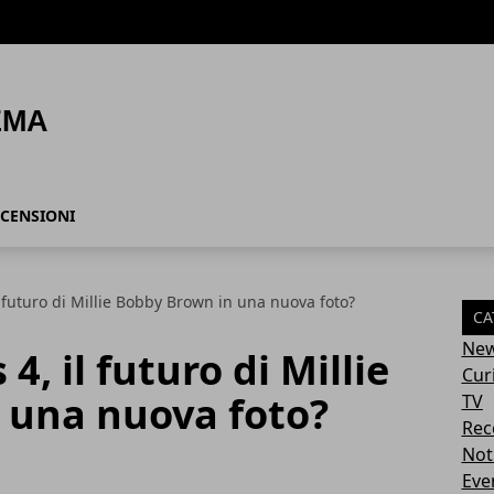
CENSIONI
l futuro di Millie Bobby Brown in una nuova foto?
CA
Ne
4, il futuro di Millie
Cur
 una nuova foto?
TV
Rec
Not
Eve