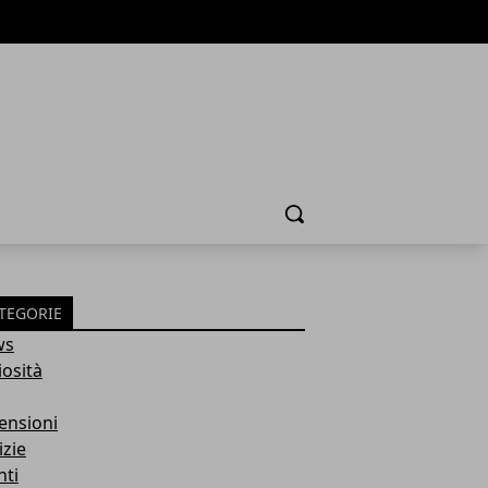
Cerca
TEGORIE
ws
iosità
ensioni
izie
nti