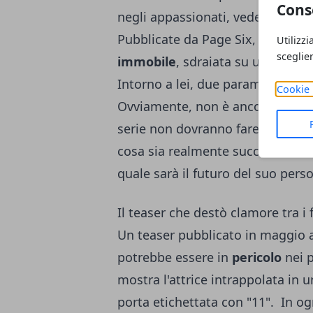
Cons
negli appassionati, vedendo Elev
Pubblicate da Page Six, le foto 
Utilizzi
sceglie
immobile
, sdraiata su una
barel
Intorno a lei, due paramedici inte
Cookie 
Ovviamente, non è ancora chiaro
serie non dovranno fare altro ch
cosa sia realmente successo a Mi
quale sarà il futuro del suo pers
Il teaser che destò clamore tra i 
Un teaser pubblicato in maggio 
potrebbe essere in
pericolo
nei p
mostra l'attrice intrappolata in 
porta etichettata con "11". In og