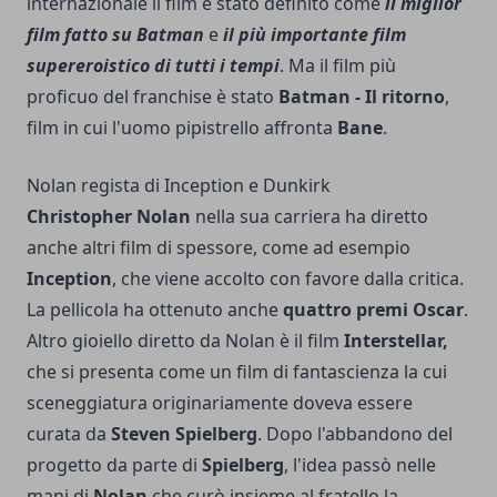
internazionale il film è stato definito come
il miglior
film fatto su Batman
e
il più importante film
supereroistico di tutti i tempi
. Ma il film più
proficuo del franchise è stato
Batman - Il ritorno
,
film in cui l'uomo pipistrello affronta
Bane
.
Nolan regista di Inception e Dunkirk
Christopher Nolan
nella sua carriera ha diretto
anche altri film di spessore, come ad esempio
Inception
, che viene accolto con favore dalla critica.
La pellicola ha ottenuto anche
quattro premi Oscar
.
Altro gioiello diretto da Nolan è il film
Interstellar,
che si presenta come un film di fantascienza la cui
sceneggiatura originariamente doveva essere
curata da
Steven Spielberg
. Dopo l'abbandono del
progetto da parte di
Spielberg
, l'idea passò nelle
mani di
Nolan
che curò insieme al fratello la