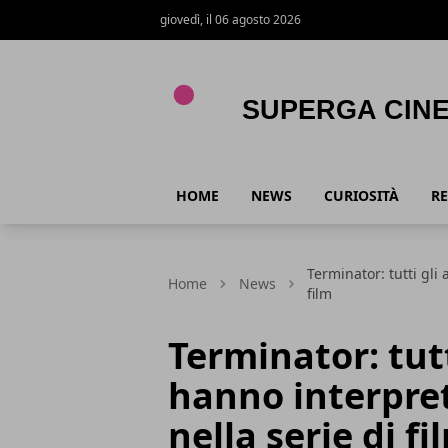
giovedì, il 06 agosto 2026
Superga Cinema
HOME
NEWS
CURIOSITÀ
RE
Terminator: tutti gli
Home
News
film
Terminator: tutt
hanno interpre
nella serie di fi