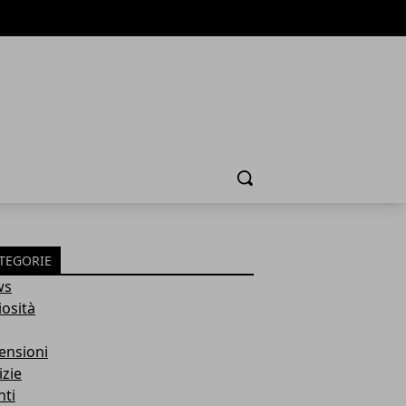
Cerca
TEGORIE
ws
iosità
ensioni
izie
nti