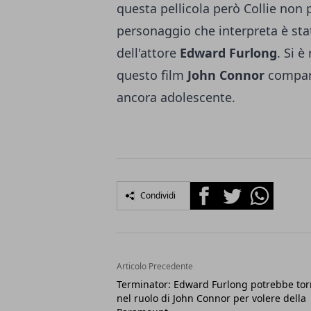
questa pellicola però Collie non p
personaggio che interpreta è stat
dell'attore
Edward Furlong
. Si 
questo film
John Connor
compare
ancora adolescente.
Facebook
Twitter
Whatsapp
Condividi
Articolo Precedente
Terminator: Edward Furlong potrebbe to
nel ruolo di John Connor per volere della