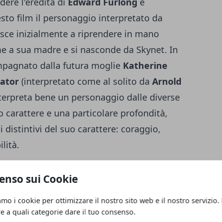
ere l'eredità di
Edward Furlong
e
esto film il personaggio interpretato da
esce inizialmente a riprendere in mano
eme a sua madre e si nasconde da Skynet. In
mpagnato dalla futura moglie
Katherine
ator
(interpretato come al solito da
Arnold
terpreta bene un personaggio dalle diverse
co carattere e una particolare profondità,
 distintivi del suo carattere: coraggio,
lità.
ation
enso sui Cookie
una vera e propria rivoluzione del cast,
amo i cookie per ottimizzare il nostro sito web e il nostro servizio.
itolo successivo. Volti nuovi e inediti
re a quali categorie dare il tuo consenso.
a serie, scalzando anche alcuni veterani. Si