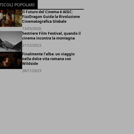
TICOLI POPOLARI
Il Futuro del Cinema è AIGC:
FizzDragon Guida la Rivoluzione
Cinematografica Globale
13/05/2026
Sestriere Film Festival, quando il
cinema incontra la montagna
21/12/2023
Finalmente l'alba: un viaggio
nella dolce vita romana con
Wildside
28/11/2023