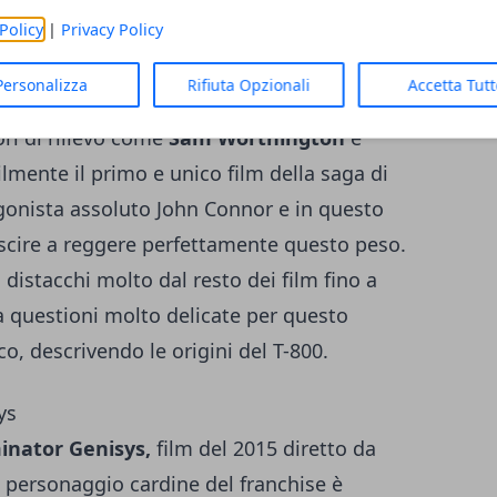
 della serie Terminator, in cui non è presente
Policy
|
Privacy Policy
sta pellicola
John Connor
viene
Personalizza
Rifiuta Opzionali
Accetta Tut
e
probabilmente all'apice della sua carriera.
ori di rilievo come
Sam Worthington
e
lmente il primo e unico film della saga di
onista assoluto John Connor e in questo
cire a reggere perfettamente questo peso.
distacchi molto dal resto dei film fino a
a questioni molto delicate per questo
o, descrivendo le origini del T-800.
ys
nator Genisys,
film del 2015 diretto da
il personaggio cardine del franchise è