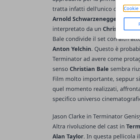
tratta infatti dell'unico capitolo
Cookie 
Arnold Schwarzenegger
. In que
interpretato da un
Christian Bal
Bale condivide il set con altri att
Anton Yelchin
. Questo è probabi
Terminator ad avere come protag
senso
Christian Bale
sembra rius
Film molto importante, seppur si 
quel momento realizzati, affront
specifico universo cinematografic
Jason Clarke in Terminator Genis
Altra rivoluzione del cast in
Termi
Alan Taylor
. In questa pellicola 