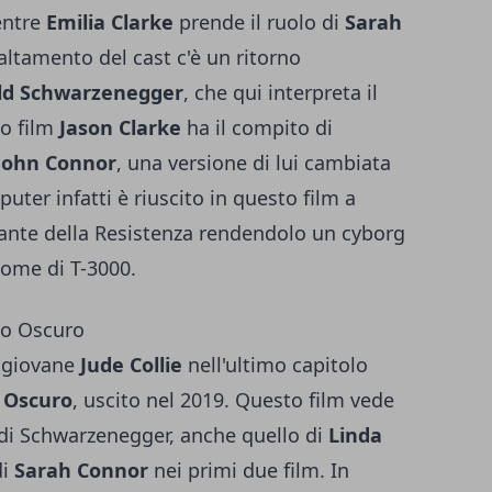
entre
Emilia Clarke
prende il ruolo di
Sarah
altamento del cast c'è un ritorno
ld Schwarzenegger
, che qui interpreta il
to film
Jason Clarke
ha il compito di
John Connor
, una versione di lui cambiata
puter infatti è riuscito in questo film a
ante della Resistenza rendendolo un cyborg
nome di T-3000.
ino Oscuro
l giovane
Jude Collie
nell'ultimo capitolo
o Oscuro
, uscito nel 2019. Questo film vede
o di Schwarzenegger, anche quello di
Linda
di
Sarah Connor
nei primi due film. In