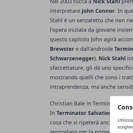
Nel 2003 tocca a
Nick Stahl
prend
interpretare
John Connor
. In qu
Stahl è un senzatetto che non ri
l'opera iniziata da giovane insi
questo capitolo John agirà acco
Brewster
e dall'androide
Termin
Schwarzenegger
).
Nick Stahl
in
sfaccettature, gli dà uno specifi
mostrando quelli che sono i tratti
intraprendenza, ma anche sensibi
Christian Bale in Terminator Salv
Cons
In
Terminator Salvation
avviene 
Utilizzi
cosa che si ripeterà anche nel cap
sceglie
approdano per la prima volta nell