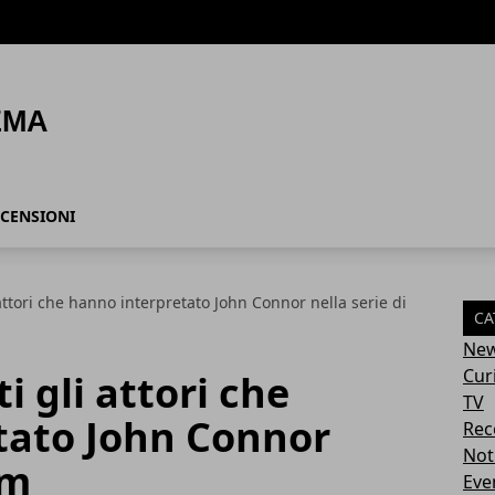
CENSIONI
 attori che hanno interpretato John Connor nella serie di
CA
Ne
Cur
i gli attori che
TV
tato John Connor
Rec
Not
lm
Eve