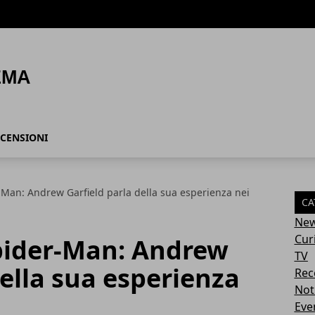
CENSIONI
Man: Andrew Garfield parla della sua esperienza nei
CA
Ne
Cur
pider-Man: Andrew
TV
della sua esperienza
Rec
Not
Eve