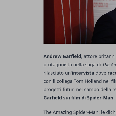
Andrew Garfield
, attore britann
protagonista nella saga di
The A
rilasciato un'
intervista
dove
rac
con il collega Tom Holland nel f
progetti futuri nel campo della r
Garfield sui film di Spider-Man.
The Amazing Spider-Man: le dichi