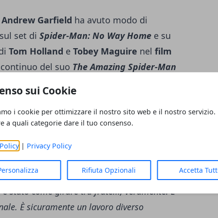
e
Andrew Garfield
ha avuto modo di
sul set di
Spider-Man: No Way Home
e su
 di
Tom Holland
e
Tobey Maguire
nel
film
o continuo del suo
The Amazing Spider-Man
oi prossimi progetti.
Queste le parole di
enso sui Cookie
n: No Way Home è stato bellissimo. L'ho
amo i cookie per ottimizzare il nostro sito web e il nostro servizio.
Man tra amici. Non avevo pressione addosso.
re a quali categorie dare il tuo consenso.
d. È la sua trilogia. Io e Tobey Maguire
 passare delle piacevoli giornate il più
Policy
|
Privacy Policy
tivi, creativi e anche un po' stupidi possibile.
Personalizza
Rifiuta Opzionali
Accetta Tut
ssante girare con noi tre. Tre persone che
è stato come girare tra fratelli, veramente. E
inale. È sicuramente un lavoro diverso