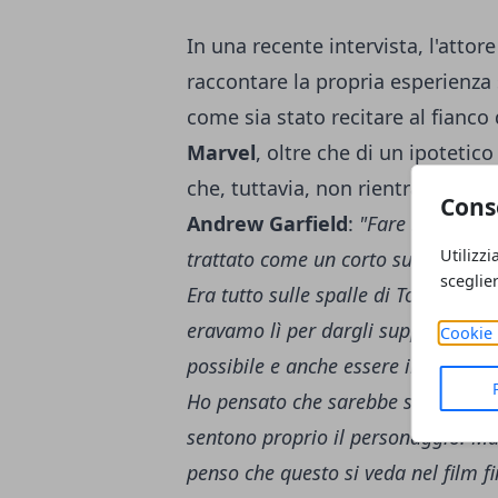
In una recente intervista, l'attor
raccontare la propria esperienza 
come sia stato recitare al fianco
Marvel
, oltre che di un ipotetic
che, tuttavia, non rientra nei su
Cons
Andrew Garfield
:
"Fare Spider-Ma
Utilizzi
trattato come un corto su Spider-
sceglie
Era tutto sulle spalle di Tom Hollan
eravamo lì per dargli supporto e per
Cookie 
possibile e anche essere il più inven
Ho pensato che sarebbe stato intere
sentono proprio il personaggio. Ma 
penso che questo si veda nel film f