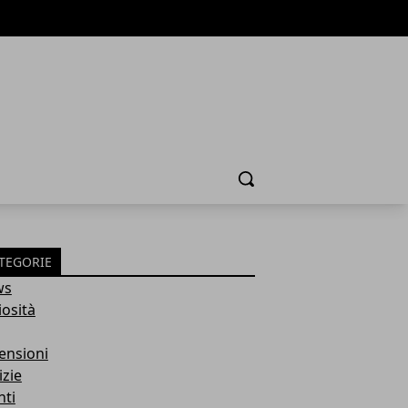
Cerca
TEGORIE
ws
iosità
ensioni
izie
nti