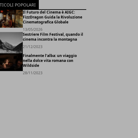
TICOLI POPOLARI
Il Futuro del Cinema è AIGC:
FizzDragon Guida la Rivoluzione
Cinematografica Globale
13/05/2026
Sestriere Film Festival, quando il
cinema incontra la montagna
21/12/2023
Finalmente l'alba: un viaggio
nella dolce vita romana con
Wildside
28/11/2023