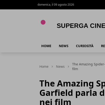
domenica, il 09 agosto 2026
Superga Cinema
HOME
NEWS
CURIOSITÀ
RE
The Amazing Spider-
Home
News
film
The Amazing S
Garfield parla 
nei film