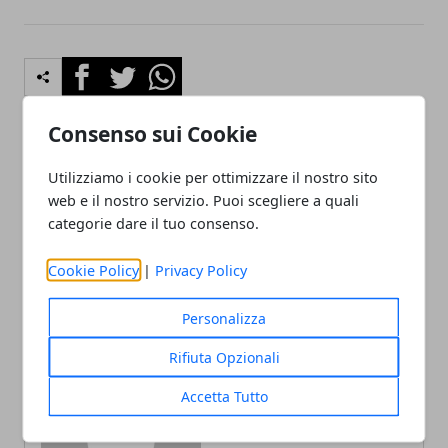
Facebook
Twitter
Whatsapp
Consenso sui Cookie
Utilizziamo i cookie per ottimizzare il nostro sito
Articolo Precedente
Articolo Successivo
web e il nostro servizio. Puoi scegliere a quali
Avengers Campus: la
Chi è Jodie Foster:
categorie dare il tuo consenso.
nuova attrazione Disney
biografia, carriera e
per i fan dell'MCU
filmografia dell'attrice due
volte Premio Oscar
Cookie Policy
|
Privacy Policy
Personalizza
Rifiuta Opzionali
Accetta Tutto
Redazione