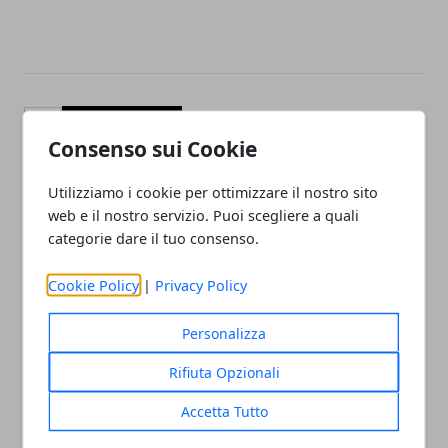
Facebook
Twitter
Whatsapp
Consenso sui Cookie
Utilizziamo i cookie per ottimizzare il nostro sito
web e il nostro servizio. Puoi scegliere a quali
Articolo Precedente
Articolo Successivo
categorie dare il tuo consenso.
Chi è Gaetano Aronica,
I 5 migliori film di Tom
l'attore italiano che
Cruise
Cookie Policy
|
Privacy Policy
interpreta Varo in Barbari
Personalizza
Rifiuta Opzionali
Accetta Tutto