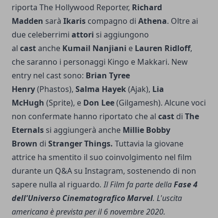
riporta The Hollywood Reporter,
Richard
Madden
sarà
Ikaris
compagno di
Athena
. Oltre ai
due celeberrimi
attori
si aggiungono
al
cast
anche
Kumail Nanjiani
e
Lauren Ridloff
,
che saranno i personaggi Kingo e Makkari. New
entry nel cast sono:
Brian Tyree
Henry
(Phastos),
Salma Hayek
(Ajak),
Lia
McHugh
(Sprite), e
Don Lee
(Gilgamesh). Alcune voci
non confermate hanno riportato che al
cast
di
The
Eternals
si aggiungerà anche
Millie Bobby
Brown
di
Stranger Things.
Tuttavia la giovane
attrice ha smentito il suo coinvolgimento nel film
durante un Q&A su Instagram, sostenendo di non
sapere nulla al riguardo
. Il Film fa parte della
Fase 4
dell'Universo Cinematografico Marvel
. L'uscita
americana è prevista per il 6 novembre 2020.