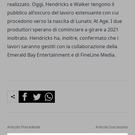
realizzato. Oggi, Hendricks e Walker tengono il
pubblico all'oscuro del lavoro estenuante con cui
procedono verso la nascita di Lunatic At Age. I due
produttori sperano di cominciare a girare a 2021
inoltrato. Hendricks ha, inoltre, confermato che i
lavori saranno gestiti con la collaborazione della
Emerald Bay Entertainment e di FineLine Media.
Facebook
Twitter
Whatsapp
Articolo Precedente
Articolo Successivo
Tom Hanks: i 5 migliori film
Golden Globe 2021: i 5 film