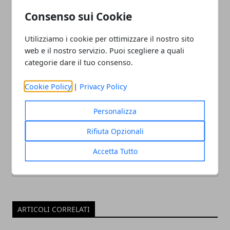
dell'attore premio Oscar
nominati per il premio
Consenso sui Cookie
miglior film commedia o
musicale
Utilizziamo i cookie per ottimizzare il nostro sito
web e il nostro servizio. Puoi scegliere a quali
categorie dare il tuo consenso.
Cookie Policy
|
Privacy Policy
Personalizza
Redazione
Rifiuta Opzionali
Accetta Tutto
ARTICOLI CORRELATI