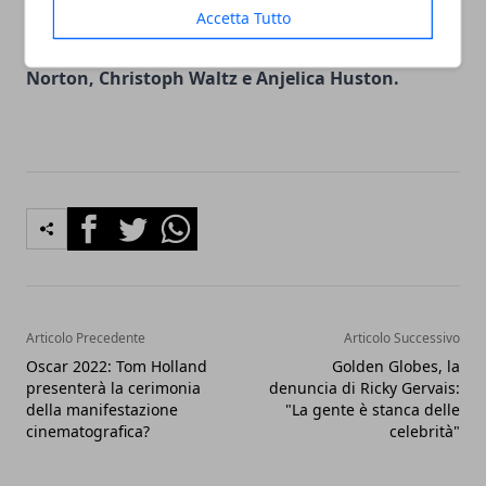
Wilson, Mathieu Amalric, Lyna Khoudri, Bill
Accetta Tutto
Murray, Elisabeth Moss, Willem Dafoe, Edward
Norton, Christoph Waltz e Anjelica Huston.
Facebook
Twitter
Whatsapp
Articolo Precedente
Articolo Successivo
Oscar 2022: Tom Holland
Golden Globes, la
presenterà la cerimonia
denuncia di Ricky Gervais:
della manifestazione
"La gente è stanca delle
cinematografica?
celebrità"