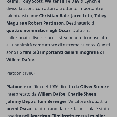
Raimi, Tony Scott, Walter Hill
e
David Lynch
e
diviso la scena con attori altrettanto importanti e
talentuosi come
Christian Bale, Jared Leto, Tobey
Maguire
e
Robert Pattinson
. Destinatario di
quattro nomination agli Oscar
, Dafoe ha
collezionato diversi successi, venendo riconosciuto
all'unanimità come attore di estremo talento. Questi
sono
i 5 film più importanti della filmografia di
Willem Dafoe
.
Platoon (1986)
Platoon
è un film del 1986 diretto da
Oliver Stone
e
interpretato da
Willem Dafoe, Charlie Sheen,
Johnny Depp
e
Tom Berenger
. Vincitore di quattro
premi Oscar
su otto candidature, la pellicola è stata
inserita nell'
American Film Institute
tra i
migliori