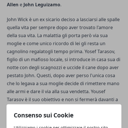
Allen
e
John Leguizamo
.
John Wick è un ex sicario deciso a lasciarsi alle spalle
quella vita per sempre dopo aver trovato l'amore
della sua vita. La malattia gli porta però via sua
moglie e come unico ricordo di lei gli resta un
cagnolino regalatogli tempo prima. Yosef Tarasov,
figlio di un mafioso locale, si introduce in casa sua di
notte con degli scagnozzi e uccide il cane dopo aver
pestato John. Questi, dopo aver perso l'unica cosa
che lo legava a sua moglie decide di rimettere mano
alle armi e dare il via alla sua vendetta. Yousef
Tarasov è il suo obiettivo e non si fermerà davanti a
nulla prima di averlo eliminato.
Consenso sui Cookie
The Lighthouse (2019)
Utilizziamo i cookie per ottimizzare il nostro sito