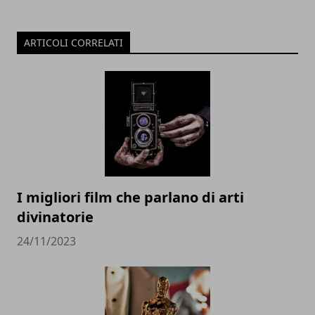
ARTICOLI CORRELATI
I migliori film che parlano di arti
divinatorie
24/11/2023