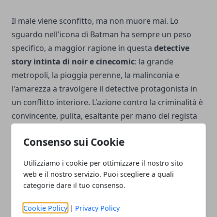
Il male viene sconfitto, ma non muore mai. Lo
sguardo nell'icona di Batman ha sempre un peso
specifico, a maggior ragione in questa
detective
story intinta di noir e cinecomic
: la grande
metropoli, la pioggia perenne, la malinconia e
l'amarezza a travolgere il detective protagonista in
un conflitto interiore. L'azione contro la criminalità è
convincente, pulita, esaltante per mano del regista
particolarmente ispirato.
Consenso sui Cookie
Top Gun: Maverick
Utilizziamo i cookie per ottimizzare il nostro sito
web e il nostro servizio. Puoi scegliere a quali
Un film puramente classico
, ma essenziale nella
categorie dare il tuo consenso.
sua semplicità d'azione ed emotiva. Tom Cruise salva
l'industria sfondando la porta del miliardo al
Cookie Policy
|
Privacy Policy