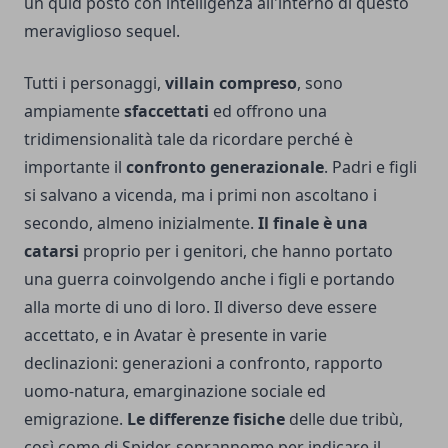
un quid posto con intelligenza all'interno di questo
meraviglioso sequel.
Tutti i personaggi,
villain compreso
, sono
ampiamente
sfaccettati
ed offrono una
tridimensionalità tale da ricordare perché è
importante il
confronto generazionale
. Padri e figli
si salvano a vicenda, ma i primi non ascoltano i
secondo, almeno inizialmente.
Il finale è una
catarsi
proprio per i genitori, che hanno portato
una guerra coinvolgendo anche i figli e portando
alla morte di uno di loro. Il diverso deve essere
accettato, e in Avatar è presente in varie
declinazioni: generazioni a confronto, rapporto
uomo-natura, emarginazione sociale ed
emigrazione.
Le differenze fisiche
delle due tribù,
così come di Spider, soprannome per indicare il