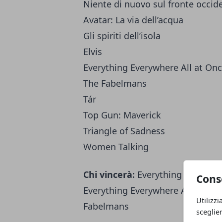
Niente di nuovo sul fronte occid
Avatar: La via dell’acqua
Gli spiriti dell’isola
Elvis
Everything Everywhere All at On
The Fabelmans
Tár
Top Gun: Maverick
Triangle of Sadness
Women Talking
Chi vincerà:
Everything Everywhe
Cons
Everything Everywhere All at On
Utilizzi
Fabelmans
sceglie