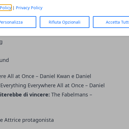
Regia
Policy
|
Privacy Policy
Personalizza
Rifiuta Opzionali
Accetta Tut
cDonagh
e – Daniel Kwan e Daniel Scheinert
g
lund
re All at Once – Daniel Kwan e Daniel
:
Everything Everywhere All at Once – Daniel
iterebbe di vincere:
The Fabelmans –
re Attrice protagonista