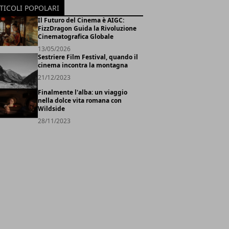
TICOLI POPOLARI
Il Futuro del Cinema è AIGC:
FizzDragon Guida la Rivoluzione
Cinematografica Globale
13/05/2026
Sestriere Film Festival, quando il
cinema incontra la montagna
21/12/2023
Finalmente l'alba: un viaggio
nella dolce vita romana con
Wildside
28/11/2023