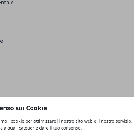
entale
ce
re All at Once
Chi potrebbe vincere:
enso sui Cookie
ce
Chi meriterebbe di vincere:
The
amo i cookie per ottimizzare il nostro sito web e il nostro servizio.
re a quali categorie dare il tuo consenso.