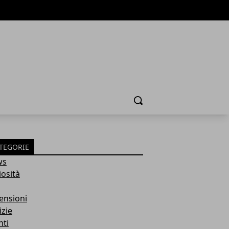
Cerca
TEGORIE
ws
iosità
ensioni
izie
nti