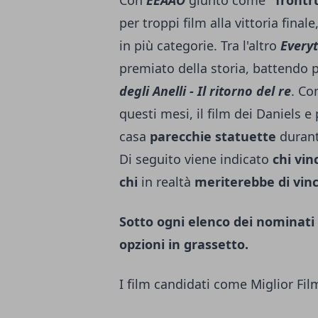
Con
EEAAO
giunto come
"frontr
per troppi film alla vittoria final
in più categorie. Tra l'altro
Every
premiato della storia, battendo 
degli Anelli - Il ritorno del re
. C
questi mesi, il film dei Daniels 
casa
parecchie statuette
durant
Di seguito viene indicato
chi vin
chi
in realtà
meriterebbe di vin
Sotto ogni elenco dei nominati n
opzioni in grassetto.
I film candidati come Miglior Fil