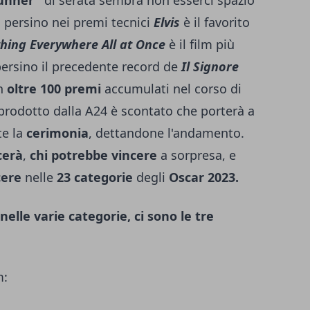
unner"
di serata sembra non esserci spazio
e, persino nei premi tecnici
Elvis
è il favorito
thing Everywhere All at Once
è il film più
persino il precedente record de
Il Signore
on
oltre
100 premi
accumulati nel corso di
e prodotto dalla A24 è scontato che porterà a
e la
cerimonia
, dettandone l'andamento.
cerà
,
chi potrebbe vincere
a sorpresa, e
cere
nelle
23 categorie
degli
Oscar 2023.
elle varie categorie, ci sono le tre
m: