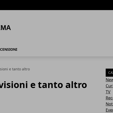
CENSIONI
sioni e tanto altro
CA
Ne
isioni e tanto altro
Cur
TV
Rec
Not
Eve