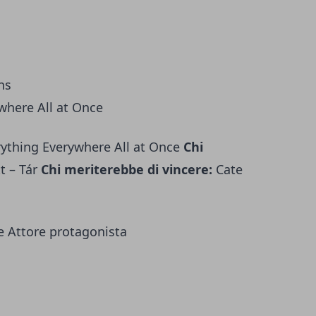
ns
where All at Once
rything Everywhere All at Once
Chi
t – Tár
Chi meriterebbe di vincere:
Cate
re Attore protagonista