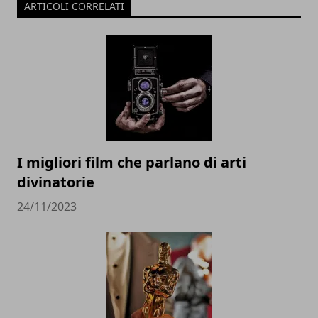
ARTICOLI CORRELATI
I migliori film che parlano di arti
divinatorie
24/11/2023