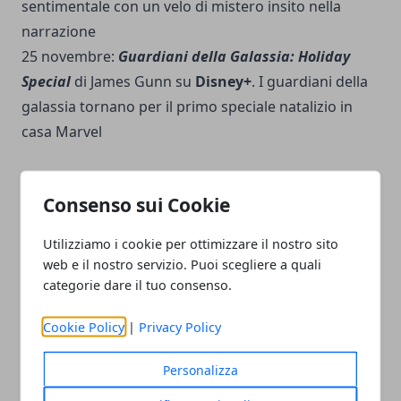
sentimentale con un velo di mistero insito nella
narrazione
25 novembre:
Guardiani della Galassia: Holiday
Special
di James Gunn su
Disney+
. I guardiani della
galassia tornano per il primo speciale natalizio in
casa Marvel
Consenso sui Cookie
Utilizziamo i cookie per ottimizzare il nostro sito
Facebook
Twitter
Whatsapp
web e il nostro servizio. Puoi scegliere a quali
categorie dare il tuo consenso.
Cookie Policy
|
Privacy Policy
Articolo Precedente
Articolo Successivo
Personalizza
Quentin Tarantino ancora
Recensione − Bones And
contro la Marvel: "I suoi
All: il nuovo film di