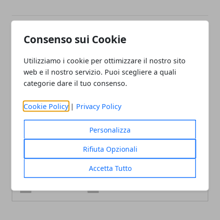
Consenso sui Cookie
Articolo Precedente
Articolo Successivo
Spider-Man Homecoming
Cinema: i più bei film in
Utilizziamo i cookie per ottimizzare il nostro sito
alta definizione del 2016
web e il nostro servizio. Puoi scegliere a quali
categorie dare il tuo consenso.
Cookie Policy
|
Privacy Policy
Personalizza
Redazione
Rifiuta Opzionali
Accetta Tutto