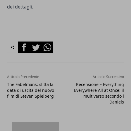
dei dettagli.
Facebook
Twitter
Whatsapp
Articolo Precedente
Articolo Successivo
The Fabelmans: slitta la
Recensione – Everything
data di uscita del nuovo
Everywhere All at Once: il
film di Steven Spielberg
multiverso secondo i
Daniels