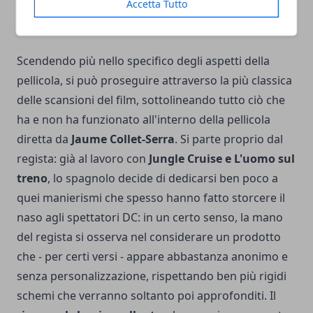
Accetta Tutto
I pregi di Black Adam e ciò che non funziona nella
pellicola con Dwayne Johnson
Scendendo più nello specifico degli aspetti della
pellicola, si può proseguire attraverso la più classica
delle scansioni del film, sottolineando tutto ciò che
ha e non ha funzionato all'interno della pellicola
diretta da
Jaume Collet-Serra
. Si parte proprio dal
regista: già al lavoro con
Jungle Cruise e L'uomo sul
treno
, lo spagnolo decide di dedicarsi ben poco a
quei manierismi che spesso hanno fatto storcere il
naso agli spettatori DC: in un certo senso, la mano
del regista si osserva nel considerare un prodotto
che - per certi versi - appare abbastanza anonimo e
senza personalizzazione, rispettando ben più rigidi
schemi che verranno soltanto poi approfonditi. Il