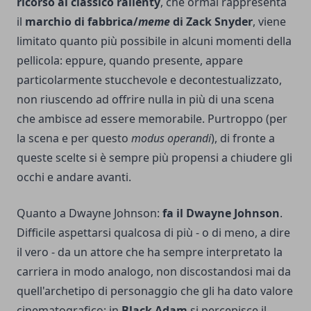
ricorso al classico rallenty
, che ormai rappresenta
il
marchio di fabbrica/
meme
di Zack Snyder
, viene
limitato quanto più possibile in alcuni momenti della
pellicola: eppure, quando presente, appare
particolarmente stucchevole e decontestualizzato,
non riuscendo ad offrire nulla in più di una scena
che ambisce ad essere memorabile. Purtroppo (per
la scena e per questo
modus operandi
), di fronte a
queste scelte si è sempre più propensi a chiudere gli
occhi e andare avanti.
Quanto a Dwayne Johnson:
fa il Dwayne Johnson
.
Difficile aspettarsi qualcosa di più - o di meno, a dire
il vero - da un attore che ha sempre interpretato la
carriera in modo analogo, non discostandosi mai da
quell'archetipo di personaggio che gli ha dato valore
cinematografico; in
Black Adam
si percepisce il