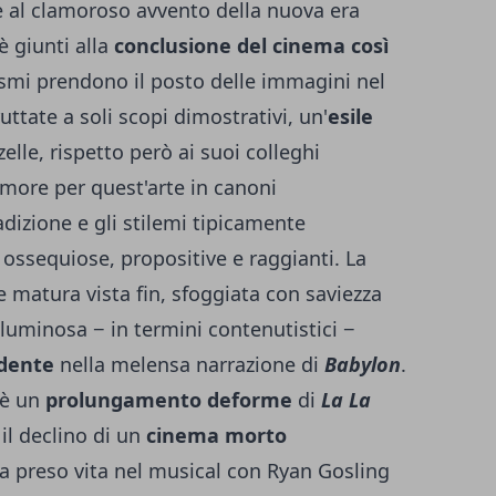
e al clamoroso avvento della nuova era
è giunti alla
conclusione del cinema così
lismi prendono il posto delle immagini nel
ttate a soli scopi dimostrativi, un'
esile
zelle, rispetto però ai suoi colleghi
amore per quest'arte in canoni
adizione e gli stilemi tipicamente
ossequiose, propositive e raggianti. La
matura vista fin, sfoggiata con saviezza
luminosa − in termini contenutistici −
dente
nella melensa narrazione di
Babylon
.
 è un
prolungamento deforme
di
La La
 il declino di un
cinema morto
a preso vita nel musical con Ryan Gosling