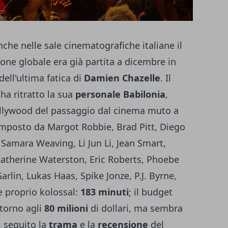
che nelle sale cinematografiche italiane il
one globale era già partita a dicembre in
dell'ultima fatica di
Damien Chazelle
. Il
ha ritratto la sua
personale Babilonia
,
Hollywood del passaggio dal cinema muto a
composto da Margot Robbie, Brad Pitt, Diego
 Samara Weaving, Li Jun Li, Jean Smart,
atherine Waterston, Eric Roberts, Phoebe
Garlin, Lukas Haas, Spike Jonze, P.J. Byrne,
e proprio kolossal:
183 minuti
; il budget
ttorno agli
80 milioni
di dollari, ma sembra
i seguito la
trama
e la
recensione
del