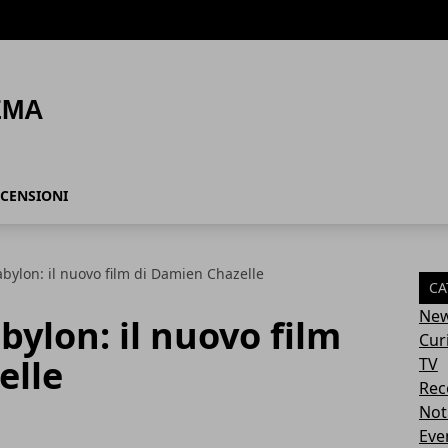
CENSIONI
bylon: il nuovo film di Damien Chazelle
CA
Ne
bylon: il nuovo film
Cur
elle
TV
Rec
Not
Eve