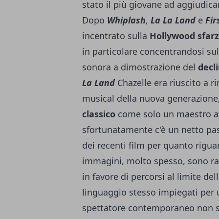
stato il più giovane ad aggiudicar
Dopo
Whiplash
,
La La Land
e
Fir
incentrato sulla
Hollywood sfar
in particolare concentrandosi su
sonora a dimostrazione del
decl
La Land
Chazelle era riuscito a r
musical della nuova generazion
classico
come solo un maestro a
sfortunatamente c'è un netto pass
dei recenti film per quanto riguar
immagini, molto spesso, sono ra
in favore di percorsi al limite dell
linguaggio stesso impiegati per
spettatore contemporaneo non s