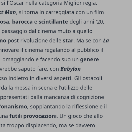
si l'Oscar nella categoria Miglior regia.
st Man
, si torna in carreggiata con un film
zosa
,
barocca
e
scintillante
degli anni '20,
l passaggio dal cinema muto a quello
ino
post rivoluzione delle
star
. Ma se con
La
innovare il cinema regalando al pubblico il
e, omaggiando e facendo suo un
genere
vrebbe saputo fare, con
Babylon
o indietro in diversi aspetti. Gli ostacoli
da la messa in scena e l'utilizzo delle
ppresentati dalla mancanza di cognizione
'
onanismo
, soppiantando la riflessione e il
 una
futili provocazioni
. Un gioco che allo
ta troppo dispiacendo, ma se davvero