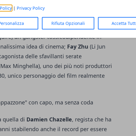
Policy
|
Privacy Policy
rsonaggi, a partire da
Elinor St. John
(Jean
Personalizza
Rifiuta Opzionali
Accetta Tut
ata in cronaca scandalistica senza peli sulla
uire) un gangster tossicodipendente in
onalissima idea di cinema;
Fay Zhu
(Li Jun
tagonista delle sfavillanti serate
Max Minghella), uno dei più noti produttori
'30, unico personaggio del film realmente
appazzone" con capo, ma senza coda
 quella di
Damien Chazelle
, regista che ha
anni stabilendo anche il record per essere