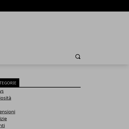
Cerca
TEGORIE
ws
iosità
ensioni
izie
nti