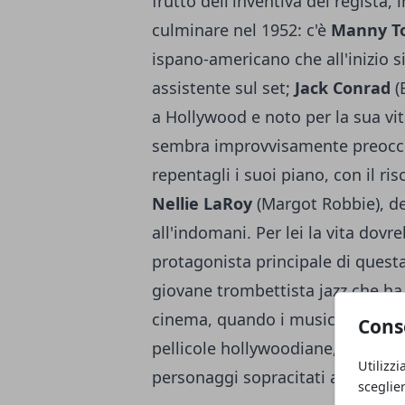
frutto dell'inventiva del regista, 
culminare nel 1952: c'è
Manny To
ispano-americano che all'inizio s
assistente sul set;
Jack Conrad
(
a Hollywood e noto per la sua vita
sembra improvvisamente preoccup
repentagli i suoi piano, con il ris
Nellie LaRoy
(Margot Robbie), des
all'indomani. Per lei la vita dovr
protagonista principale di quest
giovane trombettista jazz che ha l
cinema, quando i musicisti vengon
Cons
pellicole hollywoodiane, e sarà p
Utilizzi
personaggi sopracitati a metterl
sceglie