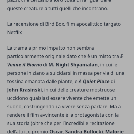
pazzi, che cercano a loro volta di far guardare
queste creature a tutti quelli che incontrano.
La recensione di Bird Box, film apocalittico targato
Netflix
La trama a primo impatto non sembra
particolarmente originale dato che è un misto tra
E
Venne il Giorno
di
M. Night Shyamalan
, in cui le
persone iniziano a suicidarsi in massa per via di una
tossina emanata dalle piante, e
A Quiet Place
di
John Krasinski
, in cui delle creature mostruose
uccidono qualsiasi essere vivente che emette un
suono, costringendoli a vivere senza parlare. Ma a
rendere il film avvincente è la protagonista con la
sua storia (oltre che per l’incredibile recitazione
dell’attrice premio
Oscar, Sandra Bullock
):
Malorie