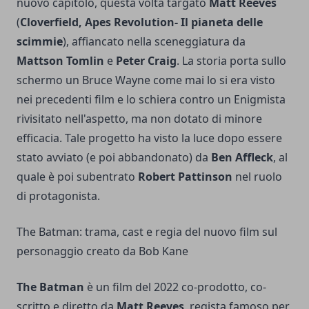
nuovo capitolo, questa volta targato
Matt Reeves
(
Cloverfield, Apes Revolution- Il pianeta delle
scimmie
), affiancato nella sceneggiatura da
Mattson Tomlin
e
Peter Craig
. La storia porta sullo
schermo un Bruce Wayne come mai lo si era visto
nei precedenti film e lo schiera contro un Enigmista
rivisitato nell'aspetto, ma non dotato di minore
efficacia. Tale progetto ha visto la luce dopo essere
stato avviato (e poi abbandonato) da
Ben Affleck
, al
quale è poi subentrato
Robert Pattinson
nel ruolo
di protagonista.
The Batman: trama, cast e regia del nuovo film sul
personaggio creato da Bob Kane
The Batman
è un film del 2022 co-prodotto, co-
scritto e diretto da
Matt Reeves
, regista famoso per