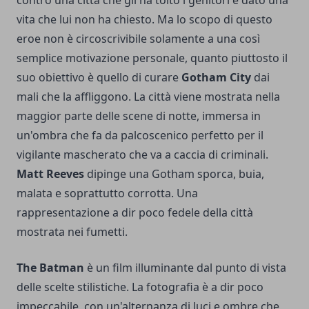
contro una città che gli ha tolto i genitori e dato una
vita che lui non ha chiesto. Ma lo scopo di questo
eroe non è circoscrivibile solamente a una così
semplice motivazione personale, quanto piuttosto il
suo obiettivo è quello di curare
Gotham City
dai
mali che la affliggono. La città viene mostrata nella
maggior parte delle scene di notte, immersa in
un'ombra che fa da palcoscenico perfetto per il
vigilante mascherato che va a caccia di criminali.
Matt Reeves
dipinge una Gotham sporca, buia,
malata e soprattutto corrotta. Una
rappresentazione a dir poco fedele della città
mostrata nei fumetti.
The Batman
è un film illuminante dal punto di vista
delle scelte stilistiche. La fotografia è a dir poco
impeccabile, con un'alternanza di luci e ombre che