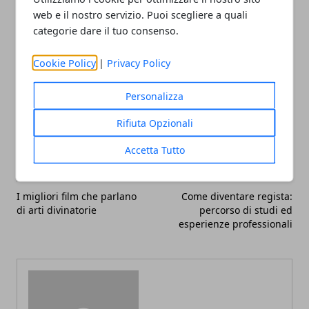
del Multiverso.
web e il nostro servizio. Puoi scegliere a quali
categorie dare il tuo consenso.
Cookie Policy
|
Privacy Policy
Personalizza
Facebook
Twitter
Whatsapp
Rifiuta Opzionali
Accetta Tutto
Articolo Precedente
Articolo Successivo
I migliori film che parlano
Come diventare regista:
di arti divinatorie
percorso di studi ed
esperienze professionali