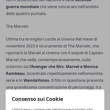
guerra mondiale
che viene sviscerato nell'ambito
delle quattro puntate.
The Marvels
Ultima tra le migliori uscite al cinema Nel mese di
novembre 2023 è sicuramente di The Marvels, che
riporterà la Marvel al cinema con il sequel di Captain
Marvel che vede, contemporaneamente, sullo
schermo sia
l’Avenger che Mrs. Marvel e Monica
Rambeau
, incontrate rispettivamente nell’omonima
serie e in
WandaVision
. Il film in questione presenta
una grandissima concentrazione di personaggi, tra
cui spicca anche Samuel L. Jackson che, dopo gli
Consenso sui Cookie
eventi di Secret Invasion, ritorna in un film Marvel
che potrà accompagnare verso il
futuro della Saga
Utilizziamo i cookie per ottimizzare il nostro sito