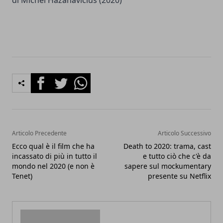
di Michel Hazanavicius (2020)
Facebook
Twitter
Whatsapp
Articolo Precedente
Articolo Successivo
Ecco qual è il film che ha
Death to 2020: trama, cast
incassato di più in tutto il
e tutto ciò che c'è da
mondo nel 2020 (e non è
sapere sul mockumentary
Tenet)
presente su Netflix