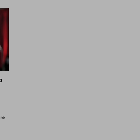
o
ore