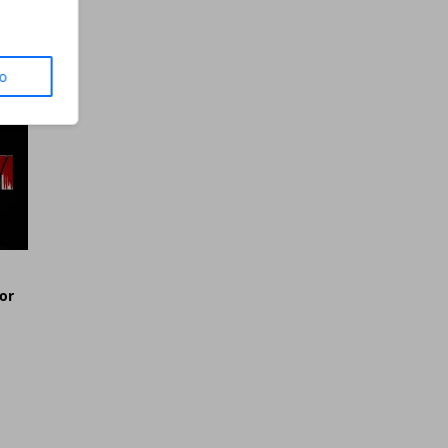
23
non
to
or