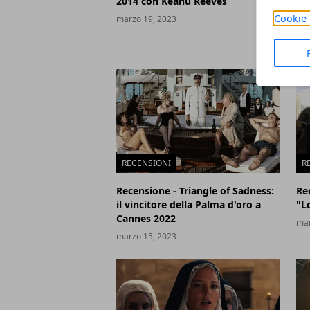
2014 con Keanu Reeves
De
Cookie 
marzo 19, 2023
mar
RECENSIONI
R
Recensione - Triangle of Sadness:
Re
il vincitore della Palma d'oro a
"L
Cannes 2022
mar
marzo 15, 2023