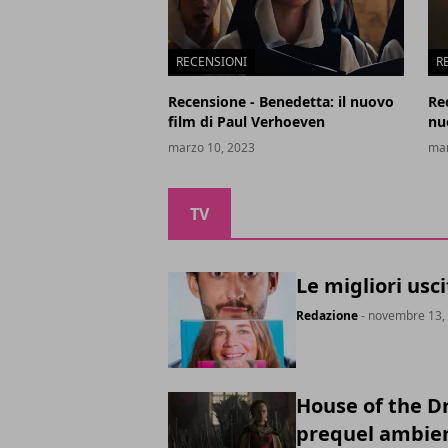
RECENSIONI
R
Recensione - Benedetta: il nuovo
Re
film di Paul Verhoeven
nu
marzo 10, 2023
mar
TV
Le migliori usc
Redazione
- novembre 13,
House of the D
prequel ambien