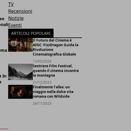
TV
Recensioni
Notizie
rso
onali
Eventi
ARTICOLI POPOLARI
Il Futuro del Cinema è
AIGC: FizzDragon Guida la
Rivoluzione
nema
Cinematografica Globale
13/05/2026
Sestriere Film Festival,
quando il cinema incontra
la montagna
 In
s
21/12/2023
Finalmente l'alba: un
viaggio nella dolce vita
romana con Wildside
28/11/2023