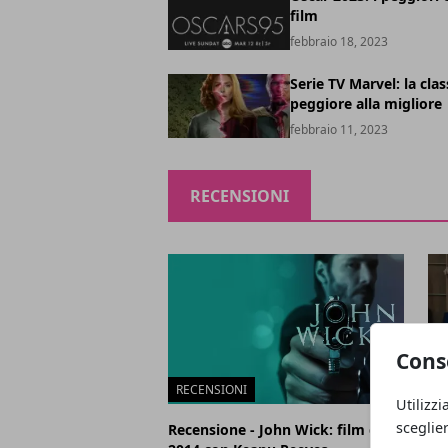
film
febbraio 18, 2023
Serie TV Marvel: la clas
peggiore alla migliore
febbraio 11, 2023
RECENSIONI
Cons
RECENSIONI
R
Utilizzi
sceglie
Recensione - John Wick: film del
Re