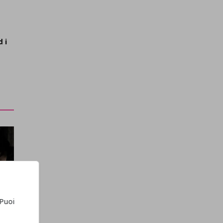
d i
 Puoi