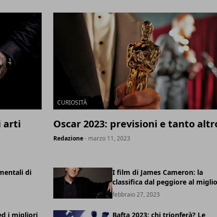
CURIOSITÀ
 arti
Oscar 2023: previsioni e tanto altr
Redazione
- marzo 11, 2023
mentali di
I film di James Cameron: la
classifica dal peggiore al migli
febbraio 27, 2023
d i migliori
Bafta 2023: chi trionferà? Le