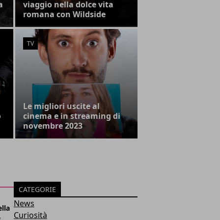
a
viaggio nella dolce vita
romana con Wildside
TV
Le migliori uscite al
o
cinema e in streaming di
novembre 2023
CATEGORIE
News
lla
Curiosità
e