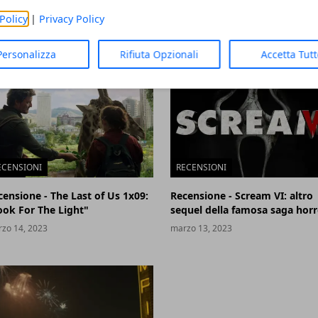
i: il nuovo cinecomic della DC
vincitore del premio Oscar 20
per la miglior sceneggiatura 
Policy
|
Privacy Policy
zo 18, 2023
originale
marzo 15, 2023
Personalizza
Rifiuta Opzionali
Accetta Tut
ECENSIONI
RECENSIONI
censione - The Last of Us 1x09:
Recensione - Scream VI: altro
ook For The Light"
sequel della famosa saga horr
zo 14, 2023
marzo 13, 2023