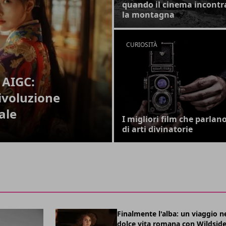
quando il cinema incontr
la montagna
CURIOSITÀ
 AIGC:
ivoluzione
ale
I migliori film che parlan
di arti divinatorie
Finalmente l'alba: un viaggio ne
dolce vita romana con Wildsid