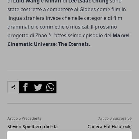
di
Lulu Wang
e
Minari
di
Lee Isaac Chung
sono
state costrette a competere ai Globes come film in
lingua straniera invece che nelle categorie di film
drammatici e commedie o musical. Il prossimo
progetto di Zhao è l'attesissimo episodio del
Marvel
Cinematic Universe
:
The Eternals
.
Facebook
Twitter
Whatsapp
Articolo Precedente
Articolo Successivo
Steven Spielberg dice la
Chi era Hal Holbrook,
sua sulla riapertura dei
l'attore di Tutti gli uomini
cinema
del presidente scomparso