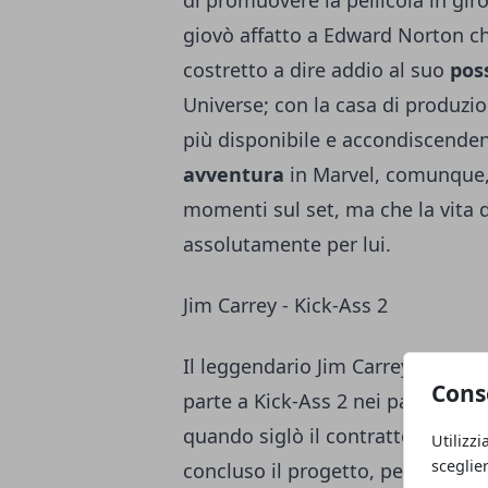
di promuovere la pellicola in gi
giovò affatto a Edward Norton c
costretto a dire addio al suo
pos
Universe; con la casa di produzio
più disponibile e accondiscenden
avventura
in Marvel, comunque, 
momenti sul set, ma che la vita 
assolutamente per lui.
Jim Carrey - Kick-Ass 2
Il leggendario Jim Carrey fu ben
Cons
parte a Kick-Ass 2 nei panni del Co
quando siglò il contratto, si dis
Utilizzi
sceglie
concluso il progetto, però, alcun