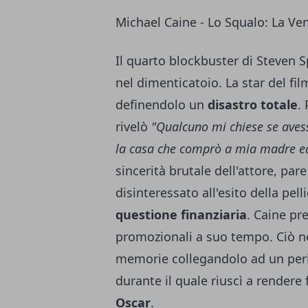
Michael Caine - Lo Squalo: La Ve
Il quarto blockbuster di Steven S
nel dimenticatoio. La star del fil
definendolo un
disastro totale
.
rivelò
"Qualcuno mi chiese se avessi
la casa che comprò a mia madre ed
sincerità brutale dell'attore, par
disinteressato all'esito della pel
questione finanziaria
. Caine pr
promozionali a suo tempo. Ciò no
memorie collegandolo ad un per
durante il quale riuscì a rendere
Oscar
.