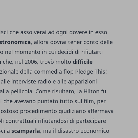
risci che assolverai ad ogni dovere in esso
stronomica
, allora dovrai tener conto delle
 nel momento in cui decidi di rifiutarti
on che, nel 2006, trovò molto
difficile
ionale della commedia flop Pledge This!
alle interviste radio e alle apparizioni
lla pellicola. Come risultato, la Hilton fu
ri che avevano puntato tutto sul film, per
 costoso procedimento giudiziario affermava
oli contrattuali rifiutandosi di partecipare
scì a
scamparla
, ma il disastro economico