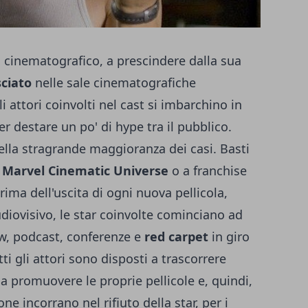
 cinematografico, a prescindere dalla sua
sciato
nelle sale cinematografiche
li attori coinvolti nel cast si imbarchino in
r destare un po' di hype tra il pubblico.
lla stragrande maggioranza dei casi. Basti
l
Marvel Cinematic Universe
o a franchise
ima dell'uscita di ogni nuova pellicola,
udiovisivo, le star coinvolte cominciano ad
w, podcast, conferenze e
red carpet
in giro
 gli attori sono disposti a trascorrere
a promuovere le proprie pellicole e, quindi,
ne incorrano nel rifiuto della star, per i