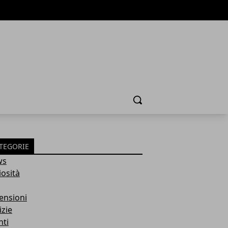
Cerca
TEGORIE
ws
iosità
ensioni
izie
nti