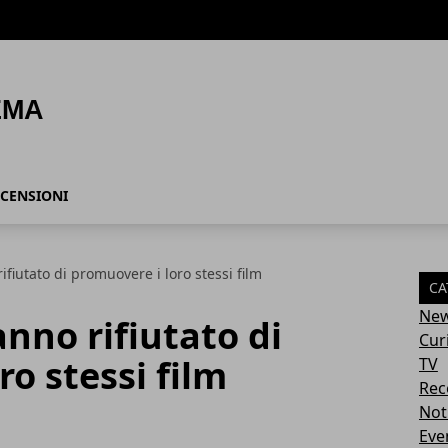
CENSIONI
rifiutato di promuovere i loro stessi film
CA
Ne
anno rifiutato di
Cur
o stessi film
TV
Rec
Not
Eve