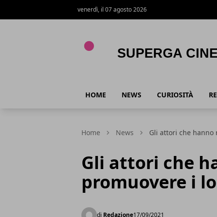
venerdì, il 07 agosto 2026
Superga Cinema
HOME
NEWS
CURIOSITÀ
RE
Home
News
Gli attori che hanno 
Gli attori che h
promuovere i lor
di
Redazione
17/09/2021