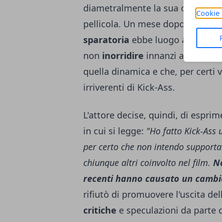
diametralmente la sua opinione s
Cookie 
pellicola. Un mese dopo la fine de
sparatoria
ebbe luogo alla scuo
non
inorridire
innanzi alle scene
quella dinamica e che, per certi v
irriverenti di Kick-Ass.
L'attore decise, quindi, di esprim
in cui si legge:
"Ho fatto Kick-Ass 
per certo che non intendo supportar
chiunque altri coinvolto nel film.
No
recenti hanno causato un cambi
rifiutò di promuovere l'uscita del
critiche
e speculazioni da parte 