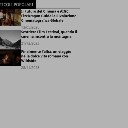
TICOLI POPOLARI
Il Futuro del Cinema è AIGC:
FizzDragon Guida la Rivoluzione
Cinematografica Globale
13/05/2026
Sestriere Film Festival, quando il
cinema incontra la montagna
21/12/2023
Finalmente l'alba: un viaggio
nella dolce vita romana con
Wildside
28/11/2023