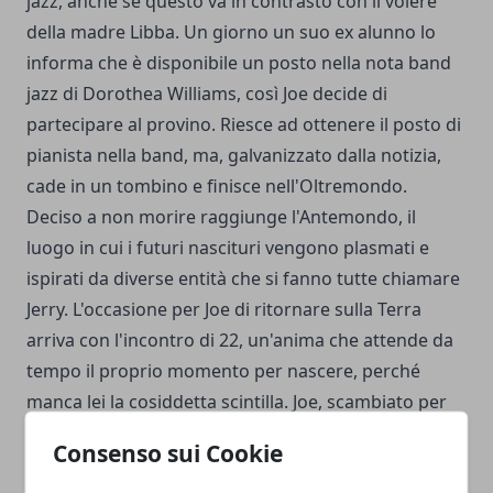
jazz, anche se questo va in contrasto con il volere
della madre Libba. Un giorno un suo ex alunno lo
informa che è disponibile un posto nella nota band
jazz di Dorothea Williams, così Joe decide di
partecipare al provino. Riesce ad ottenere il posto di
pianista nella band, ma, galvanizzato dalla notizia,
cade in un tombino e finisce nell'Oltremondo.
Deciso a non morire raggiunge l'Antemondo, il
luogo in cui i futuri nascituri vengono plasmati e
ispirati da diverse entità che si fanno tutte chiamare
Jerry. L'occasione per Joe di ritornare sulla Terra
arriva con l'incontro di 22, un'anima che attende da
tempo il proprio momento per nascere, perché
manca lei la cosiddetta scintilla. Joe, scambiato per
mentore, aiuterà 22 a trovare quello che cerca per
Consenso sui Cookie
riuscire finalmente a tornare a casa e coronare il suo