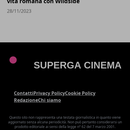
vita romana con Wildside
28/11/2023
Contatti
Privacy Policy
Cookie Policy
Redazione
Chi siamo
Questo sito non rappresenta una testata giornalistica in quanto viene
aggiornato senza alcuna periodicità. Non può pertanto considerarsi un
prodotto editoriale ai sensi della legge n° 62 del 7 marzo 2001.