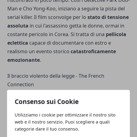
riscontrato in poco tempo. Così i detective Park Doo-
Man e Cho Yong-Koo, iniziano a seguire la pista del
serial killer. Il film sconvolge per lo
stato di tensione
assoluta
in cui l'assassino getta le donne, ormai in
costante pericolo in Corea. Si tratta di una
pellicola
eclettica
capace di documentare con estro e
realismo un evento storico
catastroficamente
emozionante
.
Il braccio violento della legge - The French
Connection
Chiudiamo la nostra top dei migliori film Crime
Consenso sui Cookie
basati su storie vere con
Il braccio violento della
legge
. La pellicola, prossima ai 50 anni, rappresenta
Utilizziamo i cookie per ottimizzare il nostro sito
un
evergreen assoluto
: un pezzo di storia del
web e il nostro servizio. Puoi scegliere a quali
cinema. Il thriller d'azione diretto da William Friedkin
categorie dare il tuo consenso.
si basa sul romanzo omonimo di Robin Moore che