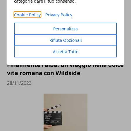
categorie dare il tuo consenso.
21/12/2023
Cookie Policy
|
Privacy Policy
Personalizza
Rifiuta Opzionali
Accetta Tutto
Finalmente l'alba: un viaggio nella dolce
vita romana con Wildside
28/11/2023