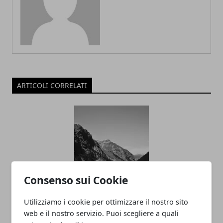
ARTICOLI CORRELATI
Consenso sui Cookie
Sestriere Film Festival, quando il
Utilizziamo i cookie per ottimizzare il nostro sito
cinema incontra la montagna
web e il nostro servizio. Puoi scegliere a quali