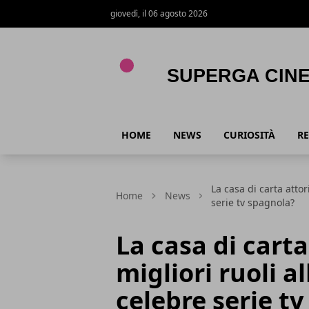
giovedì, il 06 agosto 2026
Superga Cinema
HOME
NEWS
CURIOSITÀ
RE
La casa di carta attor
Home
News
serie tv spagnola?
La casa di carta
migliori ruoli al
celebre serie t