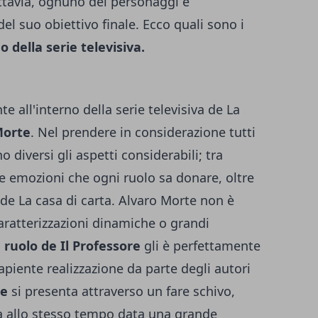
uttavia, ognuno dei personaggi è
el suo obiettivo finale. Ecco quali sono i
no della serie televisiva.
te all'interno della serie televisiva de La
Morte
. Nel prendere in considerazione tutti
o diversi gli aspetti considerabili; tra
le emozioni che ogni ruolo sa donare, oltre
i de La casa di carta. Alvaro Morte non è
aratterizzazioni dinamiche o grandi
l
ruolo de Il Professore
gli è perfettamente
piente realizzazione da parte degli autori
re
si presenta attraverso un fare schivo,
a allo stesso tempo data una grande