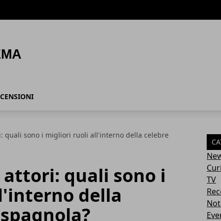
CENSIONI
i: quali sono i migliori ruoli all'interno della celebre
CA
Ne
Cur
 attori: quali sono i
TV
l'interno della
Rec
Not
v spagnola?
Eve