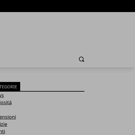
Cerca
TEGORIE
ws
iosità
ensioni
izie
nti