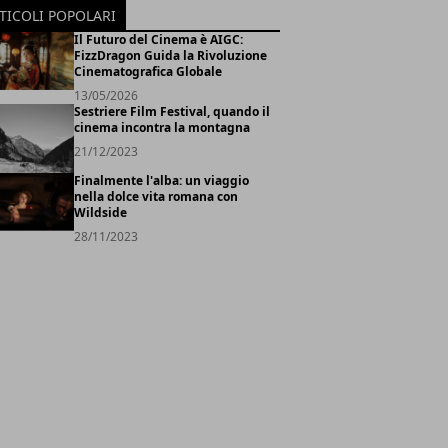
TICOLI POPOLARI
Il Futuro del Cinema è AIGC:
FizzDragon Guida la Rivoluzione
Cinematografica Globale
13/05/2026
Sestriere Film Festival, quando il
cinema incontra la montagna
21/12/2023
Finalmente l'alba: un viaggio
nella dolce vita romana con
Wildside
28/11/2023