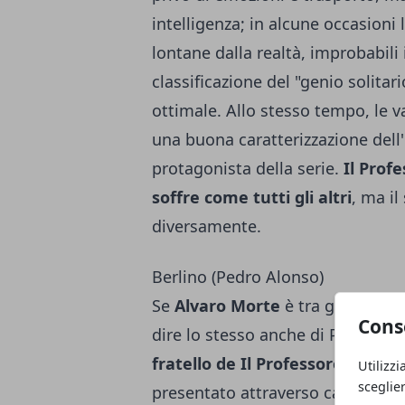
intelligenza; in alcune occasioni
lontane dalla realtà, improbabili 
classificazione del "genio solita
ottimale. Allo stesso tempo, le 
una buona caratterizzazione dell
protagonista della serie.
Il Prof
soffre come tutti gli altri
, ma il
diversamente.
Berlino (Pedro Alonso)
Se
Alvaro Morte
è tra gli attori 
Cons
dire lo stesso anche di Pedro Alo
fratello de Il Professore
. Il per
Utilizzi
sceglie
presentato attraverso caratteriz