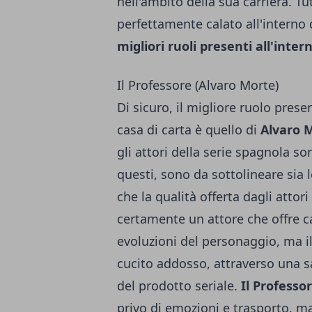
nell'ambito della sua carriera. T
perfettamente calato all'interno d
migliori ruoli presenti all'inter
Il Professore (Alvaro Morte)
Di sicuro, il migliore ruolo presen
casa di carta è quello di
Alvaro 
gli attori della serie spagnola son
questi, sono da sottolineare sia 
che la qualità offerta dagli attor
certamente un attore che offre c
evoluzioni del personaggio, ma i
cucito addosso, attraverso una sa
del prodotto seriale.
Il Professo
privo di emozioni e trasporto, m