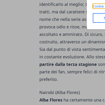
identificarlo al meglio; si tratta 
Cookie 
tratti, ma dal carattere spinoso e 
nome che nella serie assume l'a
provoca odio e risse, ma che al
ascoltato e ammirato. Di sicuro, 
costruito, attraverso un dinamis
Sia dal punto di vista sentimenta
in costante evoluzione. Allo stes
partire dalla terza stagione
son
parte dei fan, sempre felici di ri
preferito.
Nairobi (Alba Flores)
Alba Flores
ha certamente una car