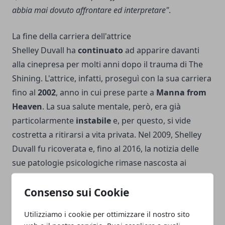
abbia mai dovuto affrontare ed interpretare"
.
La fine della carriera dell'attrice
Shelley Duvall ha
continuato
ad apparire davanti
alla cinepresa per molti anni dopo il trauma di The
Shining. L'attrice, infatti, proseguì con la sua carriera
fino al
2002
, anno in cui prese parte a
Manna from
Heaven
. La sua salute mentale, però, era già
particolarmente
instabile
e, per questo, si vide
costretta a ritirarsi a vita privata. Nel 2009, Shelley
Duvall fu ricoverata e, fino al 2016, la notizia delle
sue patologie psicologiche rimase nascosta ai
tabloid. Fu quello, infatti, l'anno in cui l'attrice
Consenso sui Cookie
concesse un'intervista al famoso
Dottor Phil
,
psicologo e presentatore di uno show televisivo
Utilizziamo i cookie per ottimizzare il nostro sito
incentrato su storie di malattie mentali estreme. L'ex