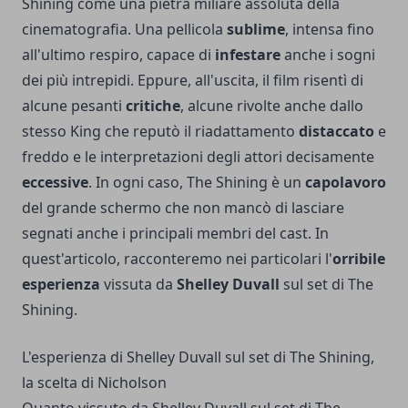
Shining come una pietra miliare assoluta della
cinematografia. Una pellicola
sublime
, intensa fino
all'ultimo respiro, capace di
infestare
anche i sogni
dei più intrepidi. Eppure, all'uscita, il film risentì di
alcune pesanti
critiche
, alcune rivolte anche dallo
stesso King che reputò il riadattamento
distaccato
e
freddo e le interpretazioni degli attori decisamente
eccessive
. In ogni caso, The Shining è un
capolavoro
del grande schermo che non mancò di lasciare
segnati anche i principali membri del cast. In
quest'articolo, racconteremo nei particolari l'
orribile
esperienza
vissuta da
Shelley Duvall
sul set di The
Shining.
L'esperienza di Shelley Duvall sul set di The Shining,
la scelta di Nicholson
Quanto vissuto da Shelley Duvall sul set di The