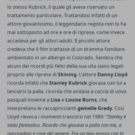
lo stesso Kubrick, il quale gli aveva riservato un
trattamento particolare. Trattandosi infatti di un
attore giovanissimo, il leggendario regista non lo ha
mai sottoposto ad ore e ore di riprese, come invece
accadeva per gli attori adulti. Il piccolo attore
credeva che il film trattasse di un dramma familiare
ambientato in un albergo in Colorado. Sembra che
alcuni dei ricordi più felici della sua vita siano legati
proprio alle riprese di
Shining
. L'attore
Danny Lloyd
ricorda infatti che
Stanley Kubrick
giocava con lui a
lanciarsi la palla, ricorda che andava a caccia di uova
pasquali insieme a
Lisa
e
Louise Burns
, che
interpretano le raccapriccianti
gemelle Grady
. Così
Lloyd rievoca i momenti trascorsi nel 1980: “
Stanley è
stato fantastico. Ricordo che giocava a palla con me, a
nascondino e cose del genere. Era un tipo grosso con la