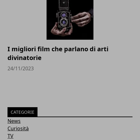
I migliori film che parlano di arti
divinatorie
24/11/2023
CATEGORIE
News
Curiosità
TV