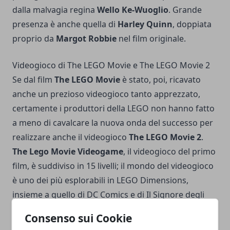
dalla malvagia regina
Wello Ke-Wuoglio
. Grande
presenza è anche quella di
Harley Quinn
, doppiata
proprio da
Margot Robbie
nel film originale.
Videogioco di The LEGO Movie e The LEGO Movie 2
Se dal film
The LEGO Movie
è stato, poi, ricavato
anche un prezioso videogioco tanto apprezzato,
certamente i produttori della LEGO non hanno fatto
a meno di cavalcare la nuova onda del successo per
realizzare anche il videogioco
The LEGO Movie 2
.
The Lego Movie Videogame
, il videogioco del primo
film, è suddiviso in 15 livelli; il mondo del videogioco
è uno dei più esplorabili in LEGO Dimensions,
insieme a quello di DC Comics e di Il Signore degli
Anelli; non da meno è il videogame sul sequel del
Consenso sui Cookie
film,
The LEGO Movie 2 Videogame
, distribuito a