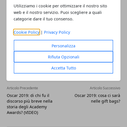
partire dal primo marzo. Il videogioco è distribuito
Utilizziamo i cookie per ottimizzare il nostro sito
dalla Warner Bros Interactive Entertainment, ed è
web e il nostro servizio. Puoi scegliere a quali
categorie dare il tuo consenso.
stato prodotto da
Traveller's Travels
.
Cookie Policy
|
Privacy Policy
Personalizza
Facebook
Twitter
Whatsapp
Rifiuta Opzionali
Accetta Tutto
Articolo Precedente
Articolo Successivo
Oscar 2019: di chi fu il
Oscar 2019: cosa ci sarà
discorso più breve nella
nelle gift bags?
storia degli Academy
Awards? (VIDEO)