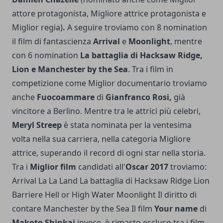
attore protagonista, Migliore attrice protagonista e
Miglior regia)
.
A seguire troviamo con 8 nomination
il film di fantascienza
Arrival
e
Moonlight
, mentre
con 6 nomination
La battaglia di Hacksaw Ridge,
Lion e
Manchester by the Sea
. Tra i film in
competizione come Miglior documentario troviamo
anche
Fuocoammare
di
Gianfranco Rosi,
già
vincitore a Berlino. Mentre tra le attrici più celebri,
Meryl Streep
è stata nominata per la ventesima
volta nella sua carriera, nella categoria Migliore
attrice, superando il record di ogni star nella storia.
Tra i
Miglior film
candidati all'
Oscar 2017
troviamo:
Arrival La La Land La battaglia di Hacksaw Ridge Lion
Barriere Hell or High Water Moonlight Il diritto di
contare Manchester by the Sea Il film
Your name
di
Makoto Shinkai
invece, è rimasto escluso tra i film