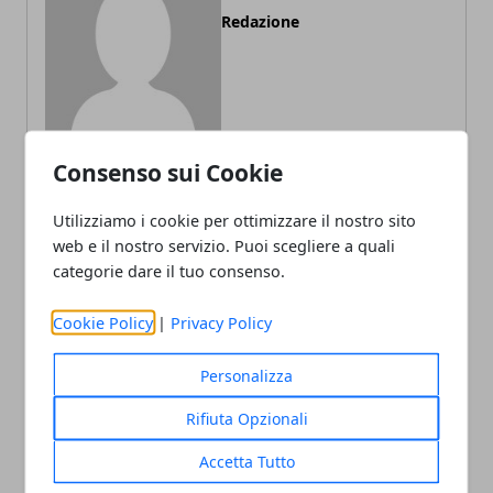
Redazione
Consenso sui Cookie
Utilizziamo i cookie per ottimizzare il nostro sito
ARTICOLI CORRELATI
web e il nostro servizio. Puoi scegliere a quali
categorie dare il tuo consenso.
Cookie Policy
|
Privacy Policy
Personalizza
Rifiuta Opzionali
Accetta Tutto
Sestriere Film Festival, quando il