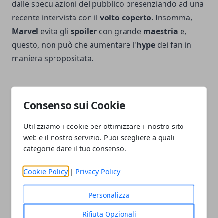
dalle speculazioni del pubblico presenziando ad una
recente intervista con il
volto coperto
. Insomma,
Marvel
evita gli
spoiler
con grande
maestria
e,
questo, non può che aumentare l'
hype
dei fan in
maniera spropositata.
Consenso sui Cookie
Facebook
Twitter
Whatsapp
Utilizziamo i cookie per ottimizzare il nostro sito
web e il nostro servizio. Puoi scegliere a quali
categorie dare il tuo consenso.
Cookie Policy
|
Privacy Policy
Articolo Precedente
Articolo Successivo
Wonder Woman 1984,
Harry Potter, ecco qual è il
Personalizza
Connie Nielsen sui
film migliore secondo i
peggiori difetti del film
doppiatori italiani
Rifiuta Opzionali