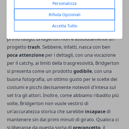
Personalizza
sul segreto del successo della serie Netflix sulla
famiglia Bridgerton. Le nostre conclusioni in merito
Rifiuta Opzionali
sono abbastanza in linea con quanto espresso
Accetta Tutto
finora nei diversi paragrafi della recensione. In
primo luogo, Bridgerton non è assolutamente un
progetto
trash
. Sebbene, infatti, nasca con ben
poca attenzione
per i dettagli, con una vocazione
per il catchy, ai limiti della trasgressività, Bridgerton
si presenta come un prodotto
godibile
, con una
buona fotografia, un ottimo gusto per le scelte dei
costumi e picchi decisamente notevoli d'intesa sul
set tra gli attori. Inoltre, come abbiamo ribadito più
volte, Bridgerton non vuole vestirsi di
un'accuratezza storica che sarebbe
incapace
di
mantenere sin dai primi minuti di girato. Qualora ci
si liberasse da questa sorta di
preconcetto
, il