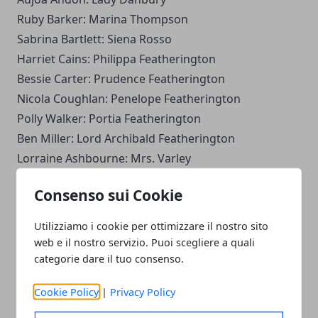
Ruby Barker: Marina Thompson
Sabrina Bartlett: Siena Rosso
Harriet Cains: Philippa Featherington
Bessie Carter: Prudence Featherington
Nicola Coughlan: Penelope Featherington
Polly Walker: Portia Featherington
Ben Miller: Lord Archibald Featherington
Lorraine Ashbourne: Mrs. Varley
Golda Rosheuvel: regina Carlotta di Meclemburgo-
Consenso sui Cookie
Strelitz
Florence Hunt: Hyacinth Bridgerton
Utilizziamo i cookie per ottimizzare il nostro sito
Will Tilston: Gregory Bridgerton.
web e il nostro servizio. Puoi scegliere a quali
categorie dare il tuo consenso.
Le conclusioni sul segreto del successo della serie
Cookie Policy
|
Privacy Policy
Netflix Bridgerton
Siamo giunti al termine di questa nostra carrellata