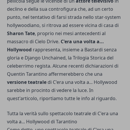
pellicola segue le vicende di un
attore televisivo
in
declino e della sua controfigura che, ad un certo
punto, nel tentativo di farsi strada nello star-system
hollywoodiano, si ritrova ad essere vicina di casa di
Sharon Tate
, proprio nei mesi antecedenti al
massacro di Cielo Drive.
C'era una volta a...
Hollywood
rappresenta, insieme a Bastardi senza
gloria e Django Unchained, la Trilogia Storica del
celeberrimo regista. Alcune recenti dichiarazioni di
Quentin Tarantino affermerebbero che una
versione teatrale
di C'era una volta a... Hollywood
sarebbe in procinto di vedere la luce. In
quest'articolo, riportiamo tutte le info al riguardo.
Tutta la verità sullo spettacolo teatrale di C'era una
volta a... Hollywood di Tarantino
Come detto, uno spettacolo teatrale di C'era una