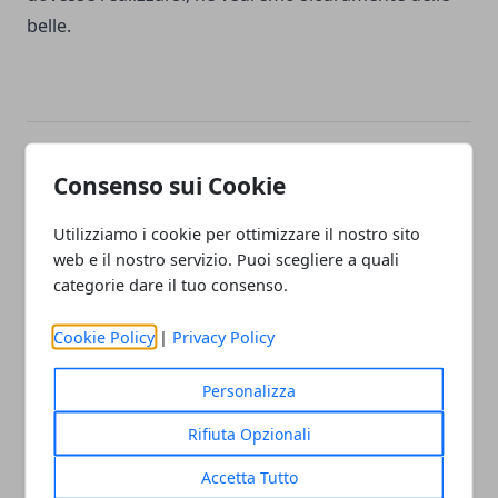
belle.
Facebook
Twitter
Whatsapp
Consenso sui Cookie
Utilizziamo i cookie per ottimizzare il nostro sito
web e il nostro servizio. Puoi scegliere a quali
categorie dare il tuo consenso.
Articolo Precedente
Articolo Successivo
Megan Fox sul suo futuro
Black Widow: un sequel
Cookie Policy
|
Privacy Policy
da attrice: "ho intenzione
senza Scarlett Johansson è
di crescere"
possibile?
Personalizza
Rifiuta Opzionali
Accetta Tutto