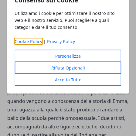
reciprocamente fra di loro, spingendo i due a
superare il limite di sopportazione del loop.
Utilizziamo i cookie per ottimizzare il nostro sito
web e il nostro servizio. Puoi scegliere a quali
The Prom
categorie dare il tuo consenso.
Dei cinque film candidati al
Golden Globe
per il
premio miglior film commedia o musicale
fa parte
Cookie Policy
|
Privacy Policy
anche
The Prom
, diretto da
Ryan Murphy
. The
Personalizza
Prom si presenta con un cast d'eccezione, in quanto
ne fanno parte
Meryl Streep, Nicole Kidman
e
Rifiuta Opzionali
James Corden.
Dee Dee Allen e Berry Glickman sono
Accetta Tutto
due stelle di Broadway in declino, che affogano i
propri problemi nell'alcol. Decidono però di rialzarsi
quando vengono a conoscenza della storia di Emma,
una ragazza alla quale è stato proibito di andare al
ballo della scuola perché omosessuale. I due artisti,
accompagnati da altre figure eclettiche, decidono
dunque di partire alla volta dell'Indiana per