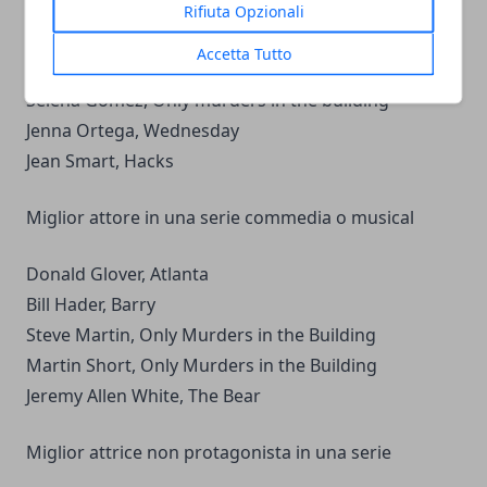
Rifiuta Opzionali
Quinta Brunson, Abbott Elementary
Accetta Tutto
Kaley Cuoco, The Flight Attendant
Selena Gomez, Only murders in the building
Jenna Ortega, Wednesday
Jean Smart, Hacks
Miglior attore in una serie commedia o musical
Donald Glover, Atlanta
Bill Hader, Barry
Steve Martin, Only Murders in the Building
Martin Short, Only Murders in the Building
Jeremy Allen White, The Bear
Miglior attrice non protagonista in una serie