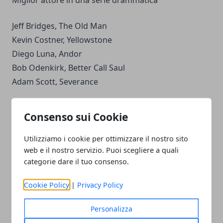
Jeff Bridges, The Old Man
Kevin Costner, Yellowstone
Diego Luna, Andor
Bob Odenkirk, Better Call Saul
Adam Scott, Severance
Miglior serie commedia o musical
Consenso sui Cookie
Abbott Elementary
Utilizziamo i cookie per ottimizzare il nostro sito
The Bear
web e il nostro servizio. Puoi scegliere a quali
Hacks
categorie dare il tuo consenso.
Only Murders in the Building
Cookie Policy
|
Privacy Policy
Mercoledì
Personalizza
Miglior attrice in una serie commedia o musical