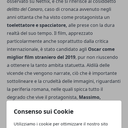
osservato su Netflix, e che si riferisce al cosiddetto
delitto del Canaro
, caso di cronaca avvenuto negli
anni ottanta che ha visto come protagonista un
toelettatore e spacciatore,
alle prese con la dura
realtà del suo tempo. Il film, apprezzato
particolarmente anche soprattutto dalla critica
internazionale, è stato candidato agli
Oscar come
miglior film straniero del 2019
, pur non riuscendo
a ottenere la tanto ambita statuetta. Aldilà delle
vicende che vengono narrate, ciò che è importante
sottolineare e la crudeltà delle immagini, riguardanti
la periferia romana, nelle quali spicca tutto il
degrado che vive il protagonista,
Massimo,
coinvolto da un criminale che cambierà
Consenso sui Cookie
radicalmente la sua vita.
Utilizziamo i cookie per ottimizzare il nostro sito