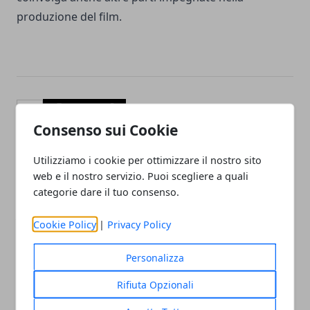
produzione del film.
Facebook
Twitter
Whatsapp
Consenso sui Cookie
Utilizziamo i cookie per ottimizzare il nostro sito
web e il nostro servizio. Puoi scegliere a quali
Articolo Precedente
Articolo Successivo
categorie dare il tuo consenso.
Black Adam, Dwayne
Paul Thomas Anderson: il
Johnson parla del ritorno
regista di Il Petroliere al
Cookie Policy
|
Privacy Policy
di Superman: "Io ed Henry
lavoro su un nuovo film
siamo amici, in futuro
con Denzel Washington?
ascolteremo i fan"
Personalizza
Rifiuta Opzionali