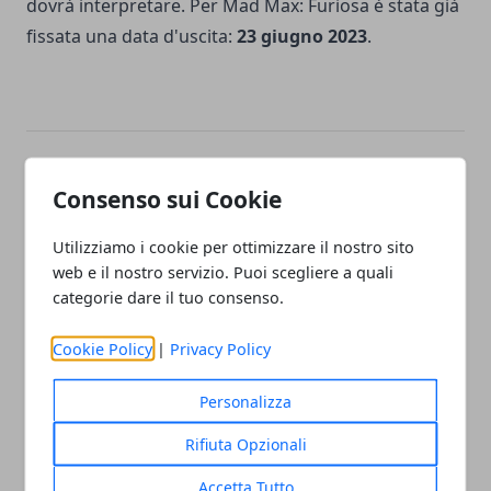
dovrà interpretare. Per Mad Max: Furiosa è stata già
fissata una data d'uscita:
23 giugno 2023
.
Facebook
Twitter
Whatsapp
Consenso sui Cookie
Utilizziamo i cookie per ottimizzare il nostro sito
web e il nostro servizio. Puoi scegliere a quali
categorie dare il tuo consenso.
Articolo Precedente
Articolo Successivo
Midnight in the
Volevo nascondermi:
Cookie Policy
|
Privacy Policy
Switchgrass, tutto ciò che
trama, cast e tutte le altre
c'è da sapere sul film
info sul film premiato ai
David di Donatello 2021
Personalizza
Rifiuta Opzionali
Accetta Tutto