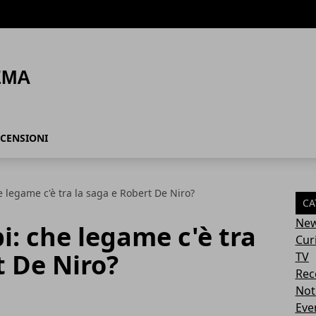
CENSIONI
he legame c'è tra la saga e Robert De Niro?
CA
Ne
bi: che legame c'è tra
Cur
t De Niro?
TV
Rec
Not
Eve