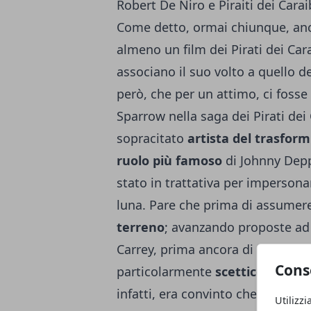
Robert De Niro e Piraiti dei Caraib
Come detto, ormai chiunque, anch
almeno un film dei Pirati dei Ca
associano il suo volto a quello 
però, che per un attimo, ci fosse 
Sparrow nella saga dei Pirati dei 
sopracitato
artista del trasfor
ruolo più famoso
di Johnny Depp
stato in trattativa per impersona
luna. Pare che prima di assumere
terreno
; avanzando proposte ad
Carrey, prima ancora di rivolgersi
Cons
particolarmente
scettico
riguardo
infatti, era convinto che il film 
Utilizzi