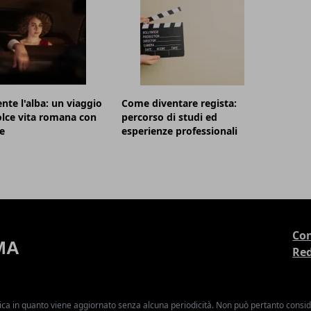
nte l'alba: un viaggio
Come diventare regista:
olce vita romana con
percorso di studi ed
e
esperienze professionali
Con
Re
ica in quanto viene aggiornato senza alcuna periodicità. Non può pertanto consider