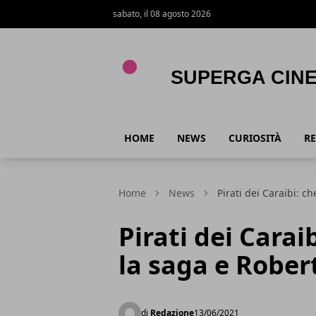
sabato, il 08 agosto 2026
Superga Cinema
HOME
NEWS
CURIOSITÀ
RE
Home
News
Pirati dei Caraibi: c
Pirati dei Carai
la saga e Rober
di
Redazione
13/06/2021