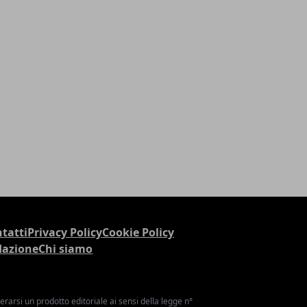
tatti
Privacy Policy
Cookie Policy
dazione
Chi siamo
arsi un prodotto editoriale ai sensi della legge n°