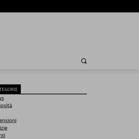
Cerca
TEGORIE
ws
iosità
ensioni
izie
nti