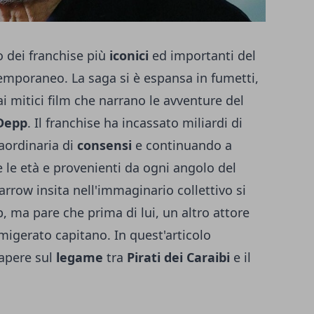
o dei franchise più
iconici
ed importanti del
poraneo. La saga si è espansa in fumetti,
ai mitici film che narrano le avventure del
Depp
. Il franchise ha incassato miliardi di
raordinaria di
consensi
e continuando a
e le età e provenienti da ogni angolo del
arrow insita nell'immaginario collettivo si
 ma pare che prima di lui, un altro attore
migerato capitano. In quest'articolo
sapere sul
legame
tra
Pirati dei Caraibi
e il