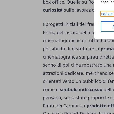
box office. Quella su Robert De 
sceglie
curiosità
sulle lavorazioni del pri
Cookie 
I progetti iniziali del franchise
Prima dell'uscita della pellicola 
cinematografiche di tutto il mon
possibilità di distribuire la
prima
cinematografica sui pirati diret
senno di poi ci ha mostrato una
attrazioni dedicate, merchandis
orientati verso un pubblico di fam
come il
simbolo indiscusso
della
pensarci, sono state proprio le i
Pirati dei Caraibi un
prodotto ef
Quanto a Robert De Niro, l'attor