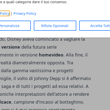
Niro, comunque, non è l'unica
interessante
re a quali categorie dare il tuo consenso.
mo film di Pirati dei Caraibi.
Policy
|
Privacy Policy
Personalizza
Rifiuta Opzionali
Accetta Tut
d'esordio della saga nelle sale
do, Disney aveva cominciato a vagliare la
 versione
della futura serie
tamente in versione
homevideo
. Alla fine, il
 realtà diametralmente opposta. Tra
e dalla gamma vastissima e progetti
iglie, il volto di Johnny Depp si è affermato
 saga e di tutti i progetti ad essa relativi. A
coniche interpretazioni dell'attore a rendere
ficace
, campione d'incassi al botteghino.
e non si è mai espresso apertamente