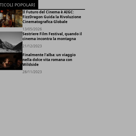
TICOLI POPOLARI
Il Futuro del Cinema è AIGC:
FizzDragon Guida la Rivoluzione
Cinematografica Globale
13/05/2026
Sestriere Film Festival, quando il
cinema incontra la montagna
21/12/2023
Finalmente l'alba: un viaggio
nella dolce vita romana con
Wildside
28/11/2023