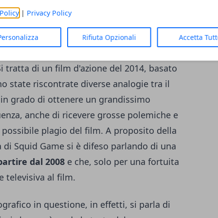
Policy
|
Privacy Policy
Personalizza
Rifiuta Opzionali
Accetta Tut
oste a proposito di Squid Game riguarda un
i tratta di un film d'azione del 2014, basato
 state riscontrate diverse analogie tra il
a, in grado di ottenere un grandissimo
uenza, anche di ricevere grosse polemiche e
 possibile plagio del film. A proposito della
ta di Squid Game si è difeso parlando di una
artire dal 2008
e che, solo per una fortuita
 televisiva al film.
rafico in questione, in effetti, si parla di