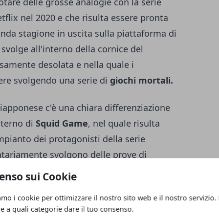
tare delle grosse analogie con la serie
tflix nel 2020 e che risulta essere pronta
nda stagione in uscita sulla piattaforma di
svolge all'interno della cornice del
samente desolata e nella quale i
ere svolgendo una serie di
giochi mortali.
 giapponese c'è una chiara differenziazione
nterno di
Squid Game
, nel quale risulta
impianto dei protagonisti della serie
ontariamente svolgono delle prove di
n montepremi finale. La situazione che si
enso sui Cookie
invece, è assolutamente casuale, e vede i
amo i cookie per ottimizzare il nostro sito web e il nostro servizio.
odo, per partecipare ai giochi che
re a quali categorie dare il tuo consenso.
enza.