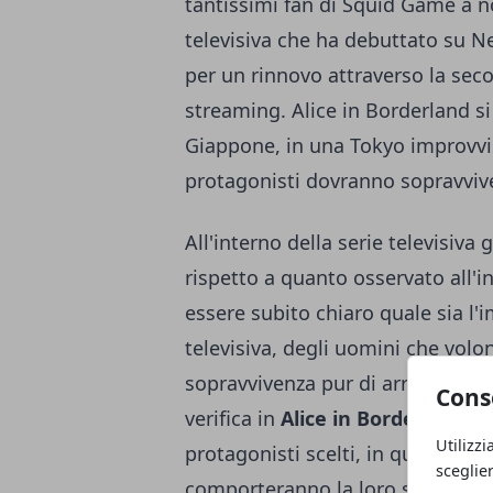
tantissimi fan di Squid Game a no
televisiva che ha debuttato su Ne
per un rinnovo attraverso la seco
streaming. Alice in Borderland si 
Giappone, in una Tokyo improvvi
protagonisti dovranno sopravviv
All'interno della serie televisiva
rispetto a quanto osservato all'i
essere subito chiaro quale sia l'
televisiva, degli uomini che vol
sopravvivenza pur di arrivare a u
Cons
verifica in
Alice in Borderland
, 
Utilizzi
protagonisti scelti, in qualche m
sceglie
comporteranno la loro sopravviv