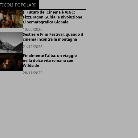
TICOLI POPOLARI
Il Futuro del Cinema è AIGC:
FizzDragon Guida la Rivoluzione
Cinematografica Globale
13/05/2026
Sestriere Film Festival, quando il
cinema incontra la montagna
21/12/2023
Finalmente l'alba: un viaggio
nella dolce vita romana con
Wildside
28/11/2023