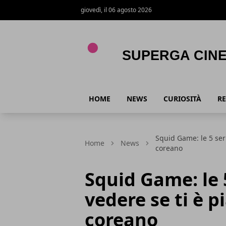
giovedì, il 06 agosto 2026
Superga Cinema
HOME
NEWS
CURIOSITÀ
RE
Squid Game: le 5 serie
Home
News
coreano
Squid Game: le 5
vedere se ti è p
coreano