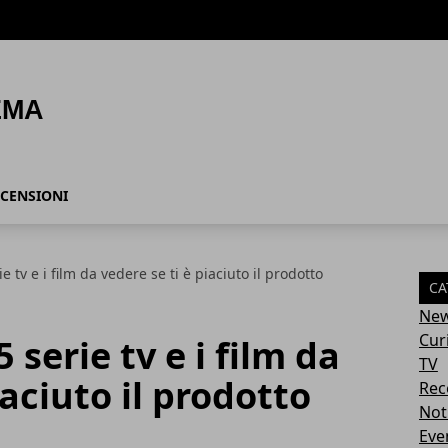
CENSIONI
 tv e i film da vedere se ti è piaciuto il prodotto
CA
Ne
Cur
 serie tv e i film da
TV
iaciuto il prodotto
Rec
Not
Eve