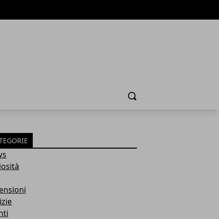
Cerca
TEGORIE
ws
iosità
ensioni
izie
nti