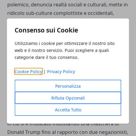
polemico, denuncia realtà sociali e culturali, mette in
ridicolo sub-culture complottiste e occidentali,
ironizza sulla realtà kazaka attraverso un tono quasi
Consenso sui Cookie
grottesco, che in alcuni punti cede al ridicolo. Tutti
questi elementi fanno di
Borat 2 un grande
Utilizziamo i cookie per ottimizzare il nostro sito
capolavoro,
ancor più maturo del primo film del
web e il nostro servizio. Puoi scegliere a quali
2006 e, ovviamente, particolarmente consapevole
categorie dare il tuo consenso.
anche in virtù di una situazione sociale vissuta negli
Cookie Policy
|
Privacy Policy
Stati Uniti al momento delle riprese. Non è un caso
che lo stesso Cohen abbia forzato affinchè
Amazon
Personalizza
Prime Video
acquisisse i diritti della pellicola per
trasmetterla prima delle elezioni americane del 2020
Rifiuta Opzionali
e non è caso che i punti nevralgici del film siano,
Accetta Tutto
effettivamente, reali: dalla conferenza di
Mike Pence
in cui si è imbucato indossando una maschera di
Donald Trump fino al rapporto con due negazionisti,