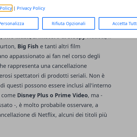
i compreso, e sicuramente pregno di una
Policy
|
Privacy Policy
che particolarmente osservato su
Netflix
.
Personalizza
Rifiuta Opzionali
Accetta Tut
te importanti che vedranno la cancellazione
 The Mask, Il mistero di Sleepy Hallow,
il
Burton,
Big Fish
e tanti altri film
no appassionato ai fan nel corso degli
che rappresenta una cancellazione
osi spettatori di prodotti seriali. Non è
 di questi possono essere inclusi all'interno
ng come
Disney Plus o Prime Video
, ma -
sato -, è molto probabile osservare, a
ncellazione di Netflix, alcuni dei titoli più