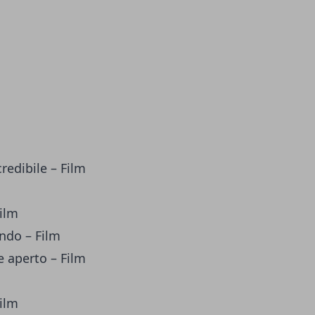
credibile – Film
Film
ondo – Film
e aperto – Film
ilm