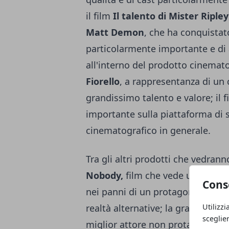
il film
Il talento di Mister Ripley
Matt Demon
, che ha conquistat
particolarmente importante e di al
all'interno del prodotto cinemato
Fiorello
, a rappresentanza di un
grandissimo talento e valore; il
importante sulla piattaforma di 
cinematografico in generale.
Tra gli altri prodotti che vedran
Nobody,
film che vede una grand
Cons
nei panni di un protagonista che 
Utilizzi
realtà alternative; la grande int
sceglie
miglior attore non protagonista)