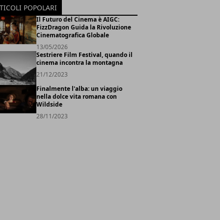
TICOLI POPOLARI
Il Futuro del Cinema è AIGC:
FizzDragon Guida la Rivoluzione
Cinematografica Globale
13/05/2026
Sestriere Film Festival, quando il
cinema incontra la montagna
21/12/2023
Finalmente l'alba: un viaggio
nella dolce vita romana con
Wildside
28/11/2023