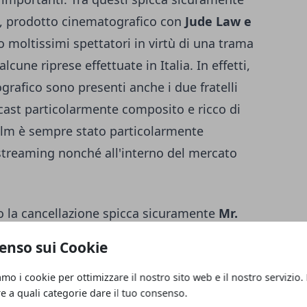
, prodotto cinematografico con
Jude Law e
o moltissimi spettatori in virtù di una trama
cune riprese effettuate in Italia. In effetti,
grafico sono presenti anche i due fratelli
 cast particolarmente composito e ricco di
 film è sempre stato particolarmente
streaming nonché all'interno del mercato
no la cancellazione spicca sicuramente
Mr.
e e intensa interpretazione di
Jared Leto
enso sui Cookie
viene presentato attraverso tre possibili
amo i cookie per ottimizzare il nostro sito web e il nostro servizio.
erpretazione dell'attore Premio Oscar (come
re a quali categorie dare il tuo consenso.
 per
Dallas Buyers Club
è valsa il grande