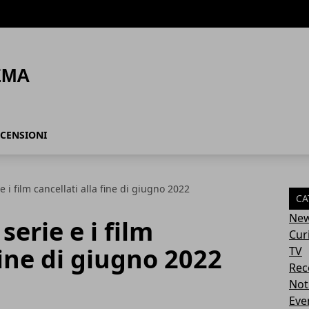
CENSIONI
e e i film cancellati alla fine di giugno 2022
CA
Ne
 serie e i film
Cur
fine di giugno 2022
TV
Rec
Not
Eve