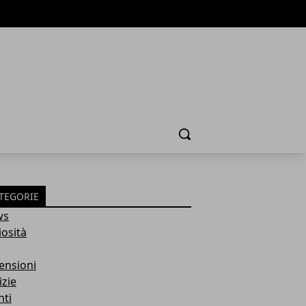
Cerca
TEGORIE
ws
iosità
ensioni
izie
nti