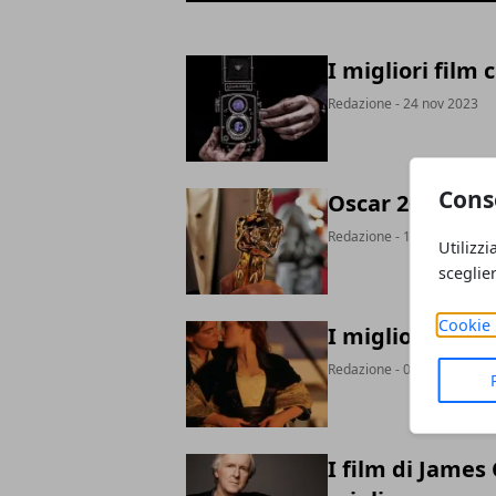
I migliori film 
Redazione
- 24 nov 2023
Cons
Oscar 2023: pre
Redazione
- 11 mar 2023
Utilizzi
sceglie
Cookie 
I migliori 10 f
Redazione
- 06 mar 2023
I film di James