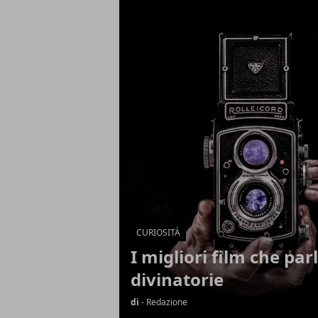
Articoli in Evidenza
CURIOSITÀ
I migliori film che par
divinatorie
di
- Redazione