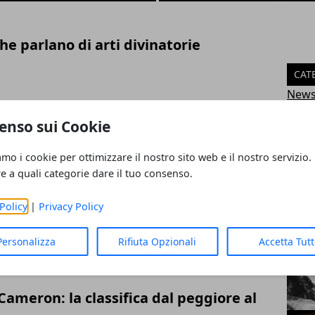
che parlano di arti divinatorie
CAT
New
Curio
enso sui Cookie
visioni e tanto altro
TV
Rece
amo i cookie per ottimizzare il nostro sito web e il nostro servizio.
Notiz
re a quali categorie dare il tuo consenso.
Event
ART
Policy
|
Privacy Policy
ilm sentimentali di sempre
Personalizza
Rifiuta Opzionali
Accetta Tut
 Cameron: la classifica dal peggiore al