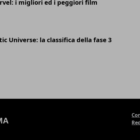
vel: i migliori ed i peggiori film
c Universe: la classifica della fase 3
Con
Re