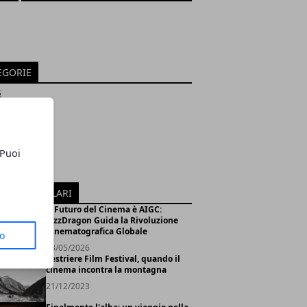
EGORIE
s
sità
nsioni
 Puoi
ie
i
ICOLI POPOLARI
Il Futuro del Cinema è AIGC:
FizzDragon Guida la Rivoluzione
Cinematografica Globale
to
13/05/2026
Sestriere Film Festival, quando il
cinema incontra la montagna
21/12/2023