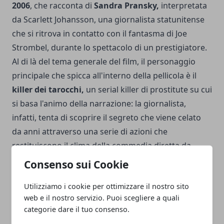
2006
, che racconta di
Sandra Pransky,
interpretata
da Scarlett Johansson, una giornalista statunitense
che si ritrova in contatto con il fantasma di Joe
Strombel, durante lo spettacolo di un prestigiatore.
Al di là del tema generale del film, il personaggio
principale che spicca all'interno della pellicola è il
killer dei tarocchi,
un serial killer di prostitute su cui
si basa l'animo della narrazione: la giornalista,
infatti, tenta di scoprire il segreto che viene celato
da anni attraverso una serie di azioni che
restituiscono il clima della commedia diretta da
Woody Allen. Come nella maggior parte dei film del
Consenso sui Cookie
regista, anche in Scoop Woody Allen ha un ruolo
Utilizziamo i cookie per ottimizzare il nostro sito
all'interno della pellicola.
web e il nostro servizio. Puoi scegliere a quali
categorie dare il tuo consenso.