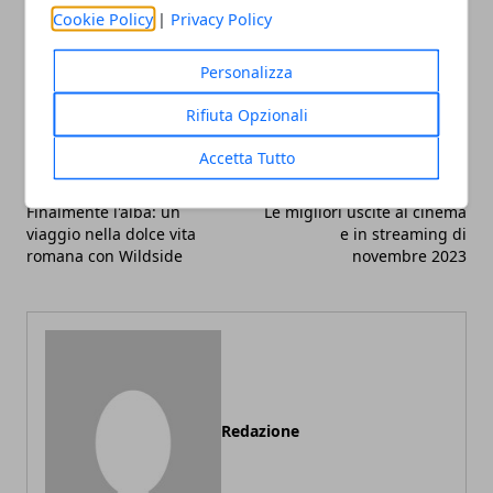
Cookie Policy
|
Privacy Policy
Facebook
Twitter
Whatsapp
Personalizza
Rifiuta Opzionali
Accetta Tutto
Articolo Precedente
Articolo Successivo
Finalmente l'alba: un
Le migliori uscite al cinema
viaggio nella dolce vita
e in streaming di
romana con Wildside
novembre 2023
Redazione